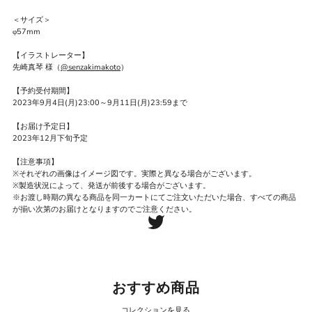
＜サイズ＞
φ57mm
【イラストレーター】
先崎真琴 様（
@senzakimakoto
）
【予約受付期間】
2023年9月4日(月)23:00～9月11日(月)23:59まで
【お届け予定日】
2023年12月下旬予定
【注意事項】
※それぞれの画像はイメージ図です。実際と異なる場合がございます。
※製造状況によって、発送が前後する場合がございます。
※お渡し時期の異なる商品を同一カートにてご注文いただいた場合、すべての商品
が揃い次第のお届けとなりますのでご注意ください。
おすすめ商品
コレクションを見る