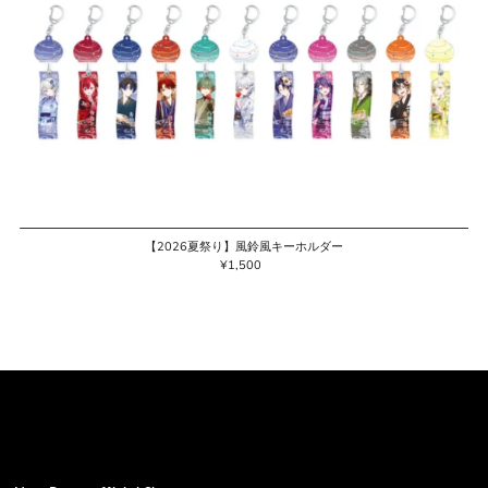
【2026夏祭り】風鈴風キーホルダー
¥1,500
通
常
価
格