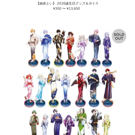
【絲依とい】 2026誕生日グッズ＆ボイス
¥350 〜 ¥13,650
通
常
価
格