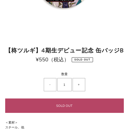
【柊ツルギ】4期生デビュー記念 缶バッジB
¥550（税込）
通
SOLD OUT
常
価
格
数量
-
+
＜素材＞
スチール、他