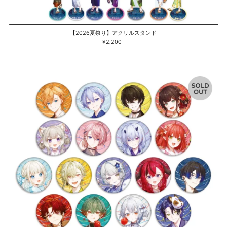
【2026夏祭り】アクリルスタンド
¥2,200
通
常
価
格