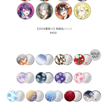
【2026夏祭り】和紙缶バッジ
¥650
通
常
価
格