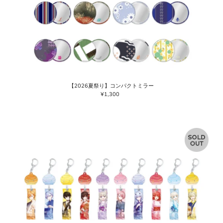
【2026夏祭り】コンパクトミラー
¥1,300
通
常
価
格