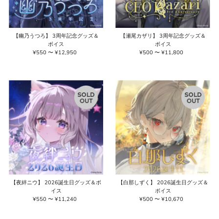
【幽乃うつろ】 3周年記念グッズ＆
【瀬尾カザリ】 3周年記念グッズ＆
ボイス
ボイス
¥550 〜 ¥12,950
通
¥500 〜 ¥11,800
通
常
常
価
価
格
格
【夜絆ニウ】 2026誕生日グッズ＆ボ
【白那しずく】 2026誕生日グッズ＆
イス
ボイス
¥550 〜 ¥11,240
通
¥500 〜 ¥10,670
通
常
常
価
価