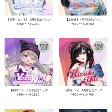
【天帝フォルテ】 4周年記念グッズ
【水無瀬】 4周年記念グッズ
¥550 〜 ¥10,350
通
¥550 〜 ¥10,650
通
常
常
価
価
格
格
【夜絆ニウ】 4周年記念グッズ
【緋月ゆい】 4周年記念グッズ
¥550 〜 ¥10,850
通
¥550 〜 ¥10,750
通
常
常
価
価
格
格