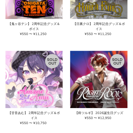
【鬼ヶ谷テン】 2周年記念グッズ＆
【日裏クロ】 2周年記念グッズ＆ボ
ボイス
イス
¥550 〜 ¥11,250
通
¥550 〜 ¥11,250
通
常
常
価
価
格
格
【甘音あむ】 2周年記念グッズ＆ボ
【柊ツルギ】 2026誕生日グッズ
イス
¥550 〜 ¥12,950
通
¥550 〜 ¥10,750
通
常
常
価