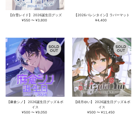
【白雪レイド】 2026誕生日グッズ
【2026バレンタイン】ラバーマット
¥550 〜 ¥3,800
通
¥4,400
通
常
常
価
価
格
格
【麻倉シノ】 2026誕生日グッズ＆ボ
【緋月ゆい】 2026誕生日グッズ＆ボ
イス
イス
¥500 〜 ¥9,050
通
¥500 〜 ¥11,450
通
常
常
価
価
格
格