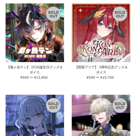
格
格
【鬼ヶ谷テン】 2026誕生日グッズ＆
【昏昏アリア】 3周年記念グッズ＆
ボイス
ボイス
¥500 〜 ¥12,650
通
¥500 〜 ¥10,750
通
常
常
価
価
格
格