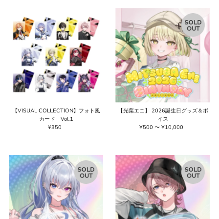
格
格
【VISUAL COLLECTION】フォト風
【光葉エニ】 2026誕生日グッズ＆ボ
カード Vol.1
イス
¥350
通
¥500 〜 ¥10,000
通
常
常
価
価
格
格