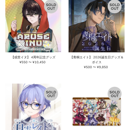
【或世イヌ】 4周年記念グッズ
【青桐エイト】 2026誕生日グッズ＆
¥550 〜 ¥10,450
通
ボイス
常
¥500 〜 ¥9,850
通
価
常
格
価
格