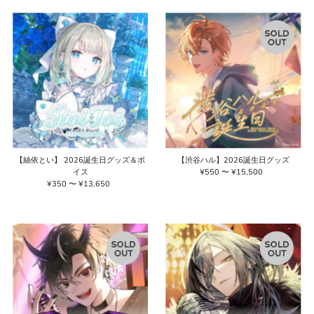
価格の高い順
価格の安い順
新着順
古い商品順
【絲依とい】 2026誕生日グッズ＆ボ
【渋谷ハル】2026誕生日グッズ
イス
¥550 〜 ¥15,500
通
¥350 〜 ¥13,650
通
常
常
価
価
格
格