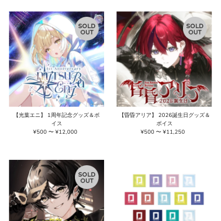
価
格
格
【光葉エニ】 1周年記念グッズ＆ボ
【昏昏アリア】 2026誕生日グッズ＆
イス
ボイス
¥500 〜 ¥12,000
通
¥500 〜 ¥11,250
通
常
常
価
価
格
格