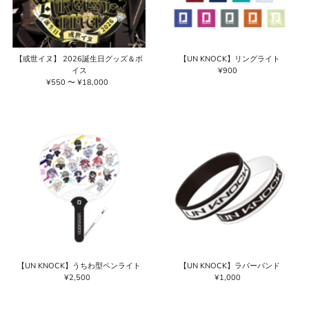
【或世イヌ】 2026誕生日グッズ＆ボ
【UN KNOCK】リングライト
イス
¥900
通
¥550 〜 ¥18,000
通
常
常
価
価
格
格
【UN KNOCK】うちわ型ペンライト
【UN KNOCK】ラバーバンド
¥2,500
通
¥1,000
通
常
常
価
価