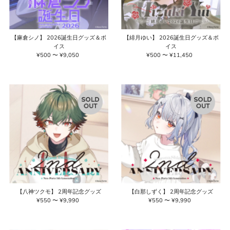
【麻倉シノ】 2026誕生日グッズ＆ボ
【緋月ゆい】 2026誕生日グッズ＆ボ
イス
イス
¥500 〜 ¥9,050
通
¥500 〜 ¥11,450
通
常
常
価
価
格
格
【八神ツクモ】 2周年記念グッズ
【白那しずく】 2周年記念グッズ
¥550 〜 ¥9,990
通
¥550 〜 ¥9,990
通
常
常
価
価
格
格