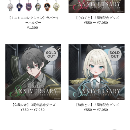
【ミニミニコレクション】ラバーキ
【心白てと】 3周年記念グッズ
ーホルダー
¥550 〜 ¥7,050
通
¥1,300
通
常
常
価
価
格
格
【久我レオ】 3周年記念グッズ
【絲依とい】 3周年記念グッズ
¥550 〜 ¥7,050
通
¥550 〜 ¥7,050
通
常
常
価
価
格
格