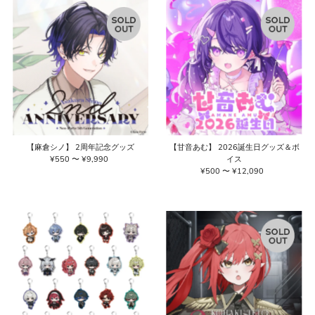
【麻倉シノ】 2周年記念グッズ
【甘音あむ】 2026誕生日グッズ＆ボ
¥550 〜 ¥9,990
通
イス
常
¥500 〜 ¥12,090
通
価
常
格
価
格