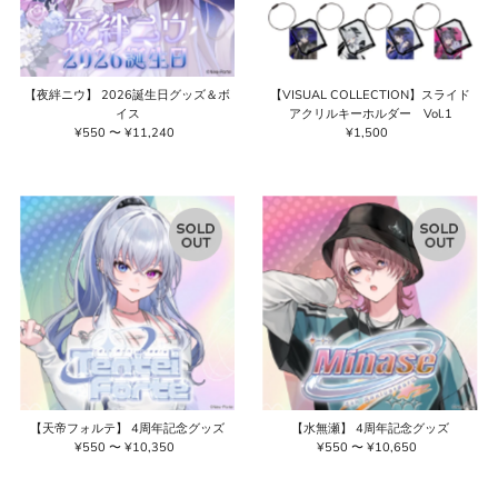
【夜絆ニウ】 2026誕生日グッズ＆ボ
【VISUAL COLLECTION】スライド
イス
アクリルキーホルダー Vol.1
¥550 〜 ¥11,240
通
¥1,500
通
常
常
価
価
格
格
【天帝フォルテ】 4周年記念グッズ
【水無瀬】 4周年記念グッズ
¥550 〜 ¥10,350
通
¥550 〜 ¥10,650
通
常
常
価
価