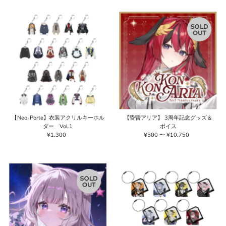
格
価
格
【Neo-Porte】衣装アクリルキーホル
【昏昏アリア】 3周年記念グッズ＆
ダー Vol.1
ボイス
¥1,300
通
¥500 〜 ¥10,750
通
常
常
価
価
格
格