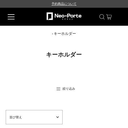
予約商品について
›
キーホルダー
キーホルダー
絞り込み
並
び
替
え