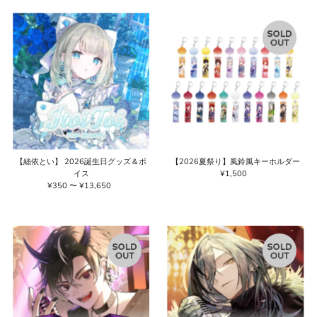
価格の高い順
価格の安い順
新着順
古い商品順
【絲依とい】 2026誕生日グッズ＆ボ
【2026夏祭り】風鈴風キーホルダー
イス
¥1,500
通
¥350 〜 ¥13,650
通
常
常
価
価
格
格