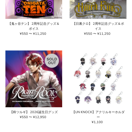
【鬼ヶ谷テン】 2周年記念グッズ＆
【日裏クロ】 2周年記念グッズ＆ボ
ボイス
イス
¥550 〜 ¥11,250
通
¥550 〜 ¥11,250
通
常
常
価
価
格
格
【柊ツルギ】 2026誕生日グッズ
【UN KNOCK】アクリルキーホルダ
¥550 〜 ¥12,950
通
ー
常
¥1,100
通
価
常