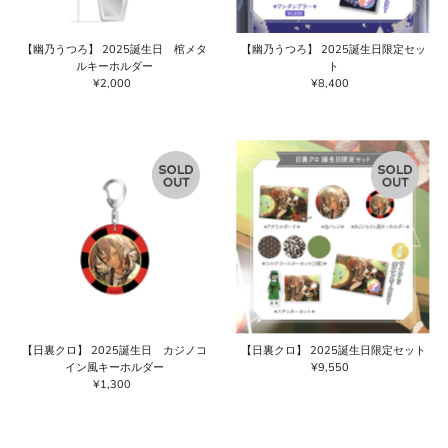
【幽乃うつろ】 2025誕生日 棺メタ
【幽乃うつろ】 2025誕生日限定セッ
ルキーホルダー
ト
¥2,000
通
¥8,400
通
常
常
価
価
格
格
【日裏クロ】 2025誕生日 カジノコ
【日裏クロ】 2025誕生日限定セット
イン風キーホルダー
¥9,550
通
¥1,300
通
常
常
価
価
格
格