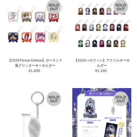
【2025Throne Edition】ガーランド
【2025ハロウィン】アクリルキーホ
風グリッターキーホルダー
ルダー
¥1,400
通
¥1,100
通
常
常
価
価
格
格