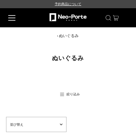
予約商品について
›
ぬいぐるみ
ぬいぐるみ
絞り込み
並
び
替
え