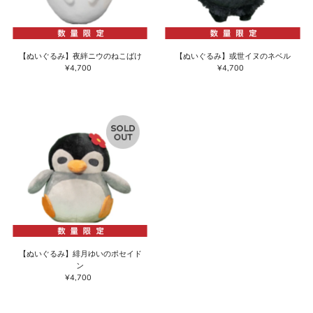
【ぬいぐるみ】夜絆ニウのねこばけ
【ぬいぐるみ】或世イヌのネベル
¥4,700
通
¥4,700
通
常
常
価
価
格
格
【ぬいぐるみ】緋月ゆいのポセイド
ン
¥4,700
通
常
価