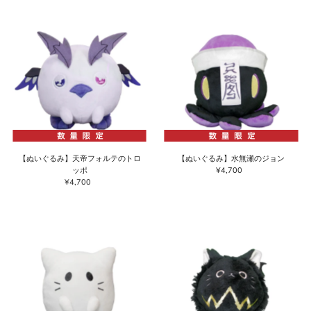
価格の高い順
価格の安い順
新着順
古い商品順
【ぬいぐるみ】天帝フォルテのトロ
【ぬいぐるみ】水無瀬のジョン
ッポ
¥4,700
通
¥4,700
通
常
常
価
価
格
格