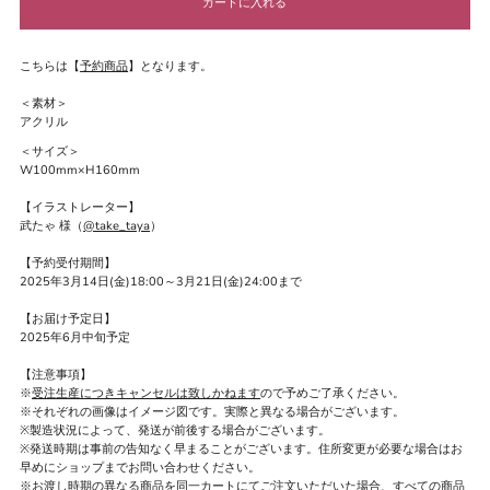
こちらは【
予約商品
】となります。
＜素材＞
アクリル
＜サイズ＞
W100mm×H160mm
【イラストレーター】
武たゃ 様（
@take_taya
）
【予約受付期間】
2025年3月14日(金)18:00～3月21日(金)24:00まで
【お届け予定日】
2025年6月中旬予定
【注意事項】
※
受注生産につきキャンセルは致しかねます
ので予めご了承ください。
※それぞれの画像はイメージ図です。実際と異なる場合がございます。
※製造状況によって、発送が前後する場合がございます。
※発送時期は事前の告知なく早まることがございます。住所変更が必要な場合はお
早めにショップまでお問い合わせください。
※お渡し時期の異なる商品を同一カートにてご注文いただいた場合、すべての商品