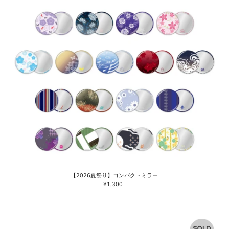
【2026夏祭り】コンパクトミラー
¥1,300
通
常
価
格