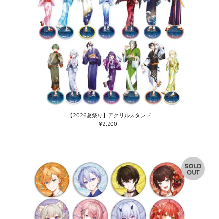
【2026夏祭り】アクリルスタンド
¥2,200
通
常
価
格