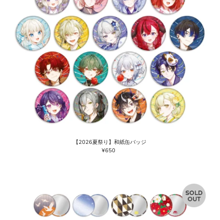
【2026夏祭り】和紙缶バッジ
¥650
通
常
価
格