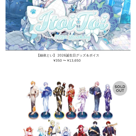
【絲依とい】 2026誕生日グッズ＆ボイス
¥350 〜 ¥13,650
通
常
価
格