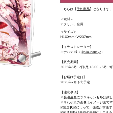
こちらは【
予約商品
】となります。
＜素材＞
アクリル、金属
＜サイズ＞
H160mm×W237mm
【イラストレーター】
ニナハチ 様（
@nijuunanayo
）
【販売期間】
2025年5月12日(月)18:00～5月19日
【お届け予定日】
2025年7月下旬予定
【注意事項】
※
受注生産につきキャンセルは致し
※それぞれの画像はイメージ図です
※製造状況によって、発送が前後す
※発送時期は事前の告知なく早まる