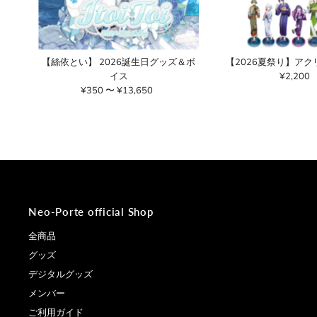
【絲依とい】 2026誕生日グッズ＆ボ
【2026夏祭り】ア
イス
¥2,200
通
¥350 〜 ¥13,650
通
常
常
価
価
格
格
Neo-Porte official Shop
全商品
グッズ
デジタルグッズ
メンバー
ご利用ガイド