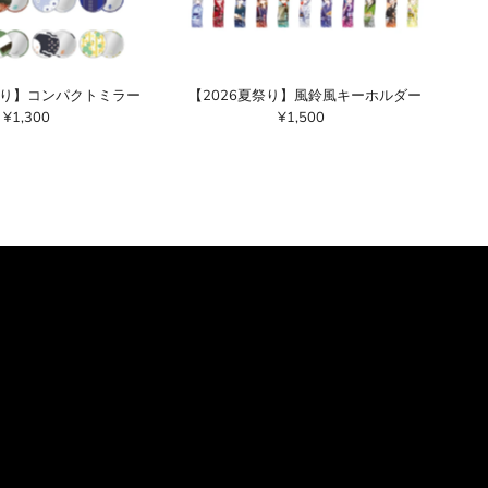
祭り】コンパクトミラー
【2026夏祭り】風鈴風キーホルダー
¥1,300
通
¥1,500
通
常
常
価
価
格
格