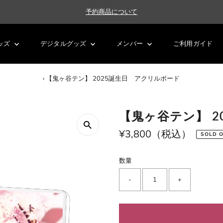
予約商品について
ッズ
デジタルグッズ
メンバー
ご利用ガイド
›
【鬼ヶ谷テン】 2025誕生日 アクリルボード
【鬼ヶ谷テン】 2
通
¥3,800（税込）
SOLD 
常
価
数量
格
-
+