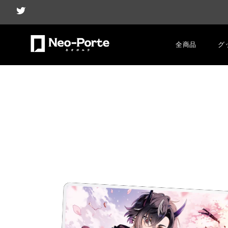
全商品
グ