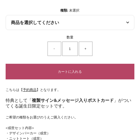
種類:
未選択
商品を選択してください
数量
-
+
こちらは【
予約商品
】となります。
特典として「
複製サイン&メッセージ入りポストカード
」がつい
てくる誕生日限定セットです。
ご希望の種類をお選びのうえご購入ください。
<或世セット内容>
・デザインパーカー（或世）
・ニットトート（或世）