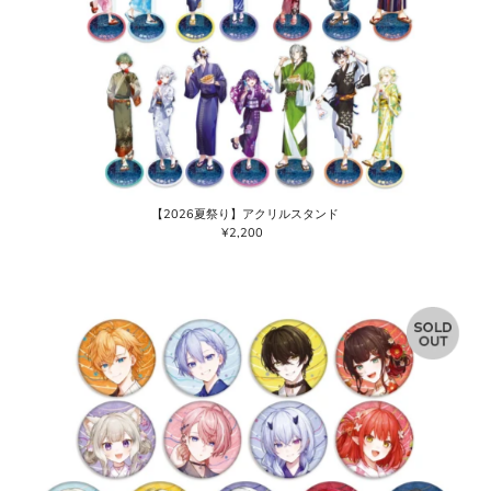
【2026夏祭り】アクリルスタンド
¥2,200
通
常
価
格