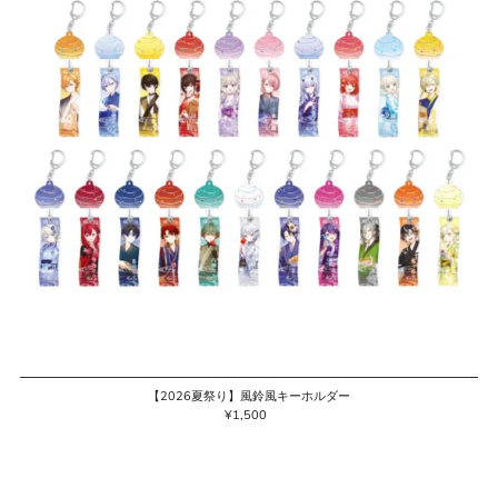
【2026夏祭り】風鈴風キーホルダー
¥1,500
通
常
価
格