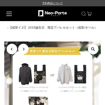
予約商品について
›
【或世イヌ】 2025誕生日 限定アパレルセット（或世/ネベル）