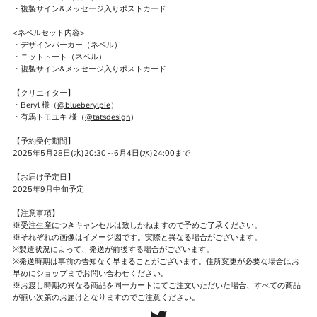
・複製サイン&メッセージ入りポストカード
<ネベルセット内容>
・デザインパーカー（ネベル）
・ニットトート（ネベル）
・複製サイン&メッセージ入りポストカード
【クリエイター】
・Beryl 様（
@blueberylpie
）
・有馬トモユキ
様（
@tatsdesign
）
【予約受付期間】
2025年5月28日(水)20:30～6月4日(水)24:00まで
【お届け予定日】
2025年9月中旬予定
【注意事項】
※
受注生産につきキャンセルは致しかねます
ので予めご了承ください。
※それぞれの画像はイメージ図です。実際と異なる場合がございます。
※製造状況によって、発送が前後する場合がございます。
※発送時期は事前の告知なく早まることがございます。住所変更が必要な場合はお
早めにショップまでお問い合わせください。
※お渡し時期の異なる商品を同一カートにてご注文いただいた場合、すべての商品
が揃い次第のお届けとなりますのでご注意ください。