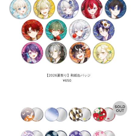
【2026夏祭り】和紙缶バッジ
¥650
通
常
価
格