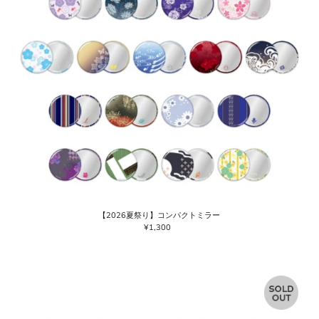
【2026夏祭り】コンパクトミラー
¥1,300
通
常
価
格