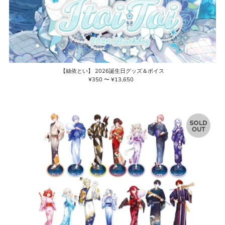
【絲依とい】 2026誕生日グッズ＆ボイス
¥350 〜 ¥13,650
通
常
価
格