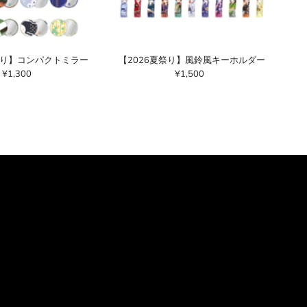
祭り】コンパクトミラー
【2026夏祭り】風鈴風キーホルダー
¥1,300
通
¥1,500
通
常
常
価
価
格
格