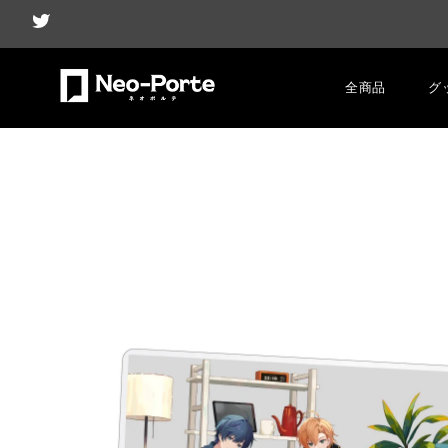
全商品
グ