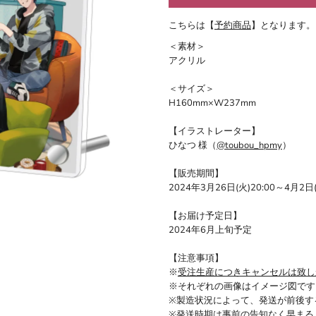
こちらは【
予約商品
】となります。
＜素材＞
アクリル
＜サイズ＞
H160mm×W237mm
【イラストレーター】
ひなつ 様（
@toubou_hpmy
）
【販売期間】
2024年3月26日(火)20:00～4月2日
【お届け予定日】
2024年6月上旬予定
【注意事項】
※
受注生産につきキャンセルは致し
※それぞれの画像はイメージ図です
※製造状況によって、発送が前後す
※発送時期は事前の告知なく早まる