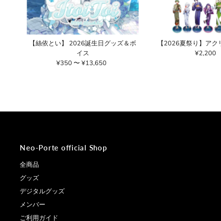
【絲依とい】 2026誕生日グッズ＆ボ
【2026夏祭り】ア
イス
¥2,200
通
¥350 〜 ¥13,650
通
常
常
価
価
格
格
Neo-Porte official Shop
全商品
グッズ
デジタルグッズ
メンバー
ご利用ガイド