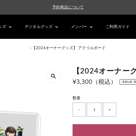
予約商品について
ッズ
デジタルグッズ
メンバー
ご利用ガイド
›
【2024オーナーグッズ】 アクリルボード
【2024オーナー
通
¥3,300（税込）
SOLD 
常
価
数量
格
-
+