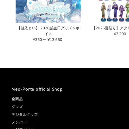
【絲依とい】 2026誕生日グッズ＆ボ
【2026夏祭り】ア
イス
¥2,200
通
¥350 〜 ¥13,650
通
常
常
価
価
格
格
Neo-Porte official Shop
全商品
グッズ
デジタルグッズ
メンバー