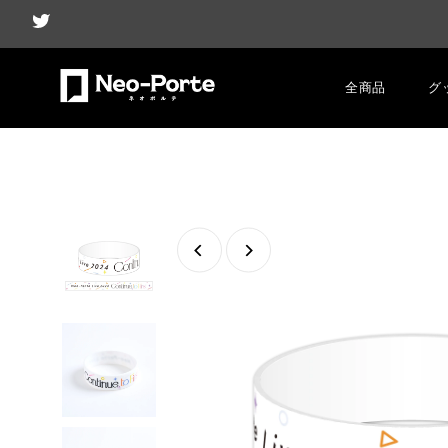
全商品
グ