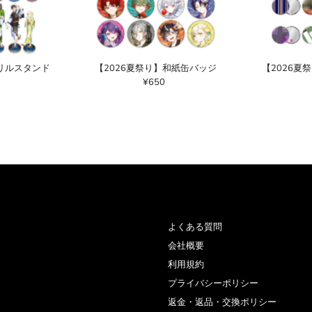
クリルスタンド
【2026夏祭り】和紙缶バッジ
【2026夏
¥650
通
常
価
格
よくある質問
会社概要
利用規約
プライバシーポリシー
返金・返品・交換ポリシー