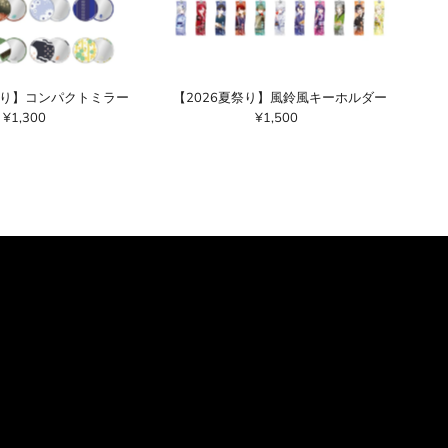
祭り】コンパクトミラー
【2026夏祭り】風鈴風キーホルダー
¥1,300
通
¥1,500
通
常
常
価
価
格
格