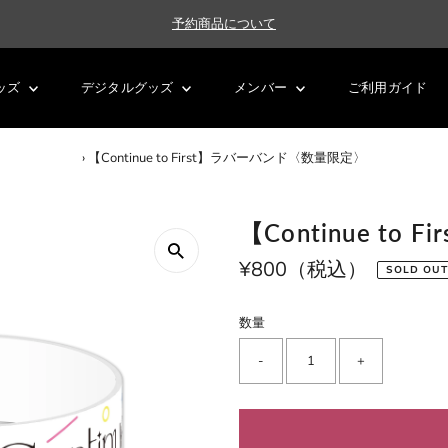
予約商品について
ッズ
デジタルグッズ
メンバー
ご利用ガイド
›
【Continue to First】ラバーバンド〈数量限定〉
【Continue t
通
¥800（税込）
SOLD OUT
常
価
数量
格
-
+