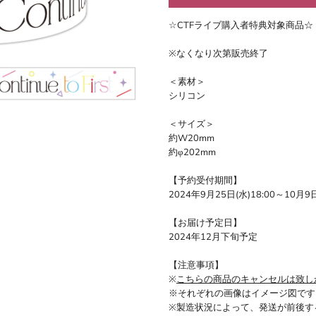
☆CTFライブ購入者特典対象商品☆
※なくなり次第販売終了
＜素材＞
シリコン
＜サイズ＞
約W20mm
約
φ
202mm
【予約受付期間】
2024年9月25日(水)18:00～10月9日
【お届け予定日】
2024年12月下旬予定
【注意事項】
※
こちらの商品の
キャンセルは致し
※それぞれの画像はイメージ図です
※製造状況によって、発送が前後す