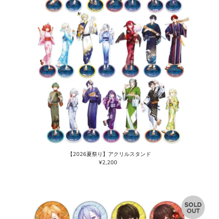
【2026夏祭り】アクリルスタンド
¥2,200
通
常
価
格