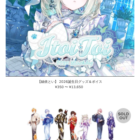
【絲依とい】 2026誕生日グッズ＆ボイス
¥350 〜 ¥13,650
通
常
価
格