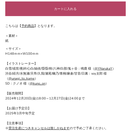
こちらは【
予約商品
】となります。
＜素材＞
紙
＜サイズ＞
H148ｍｍ×W100ｍｍ
【イラストレーター】
白雪/或世/夜絆/心白/絲依/昏昏/柊/八神/白那/鬼ヶ谷：
鳴鹿 様（
@YNarukaY
）
渋谷/緋月/水無瀬/天帝/久我/瀬尾/幽乃/青桐/麻倉/甘音/日裏：
soy太郎 様
（
@unagi_to_kame
）
SD：クノオ 様（
@kuno_on
）
【販売期間】
2024年12月20日(金)18:00～12月27日(金)24:00まで
【お届け予定日】
2025年3月中旬予定
【注意事項】
※
受注生産につきキャンセルは致しかねます
ので予めご了承ください。