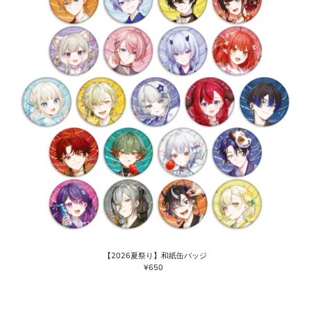
【2026夏祭り】和紙缶バッジ
¥650
通
常
価
格