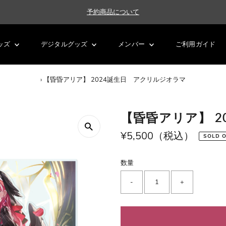
予約商品について
ッズ
デジタルグッズ
メンバー
ご利用ガイド
›
【昏昏アリア】 2024誕生日 アクリルジオラマ
【昏昏アリア】 
通
¥5,500（税込）
SOLD 
常
価
数量
格
-
+