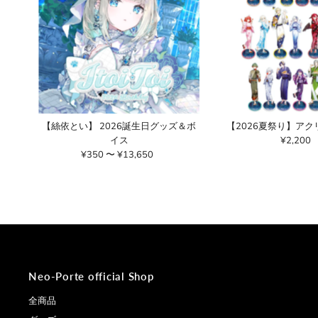
【絲依とい】 2026誕生日グッズ＆ボ
【2026夏祭り】ア
イス
¥2,200
通
¥350 〜 ¥13,650
通
常
常
価
価
格
格
Neo-Porte official Shop
全商品