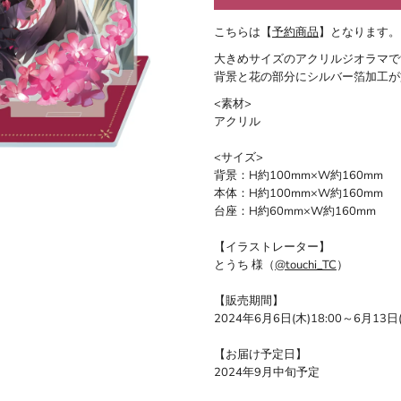
こちらは【
予約商品
】となります。
大きめサイズのアクリルジオラマで
背景と花の部分にシルバー箔加工が
<素材>
アクリル
<サイズ>
背景：H約100mm×W約160mm
本体：H約100mm×W約160mm
台座：H約60mm×W約160mm
【イラストレーター】
とうち 様（
@touchi_TC
）
【販売期間】
2024年6月6日(木)18:00～6月13日
【お届け予定日】
2024年9月中旬予定