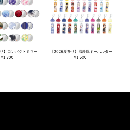
祭り】コンパクトミラー
【2026夏祭り】風鈴風キーホルダー
¥1,300
通
¥1,500
通
常
常
価
価
格
格