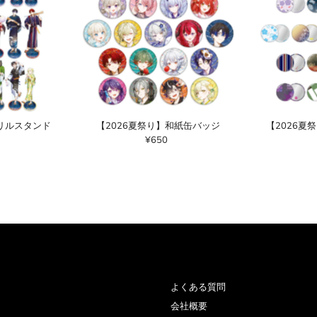
クリルスタンド
【2026夏祭り】和紙缶バッジ
【2026夏
¥650
通
常
価
格
よくある質問
会社概要