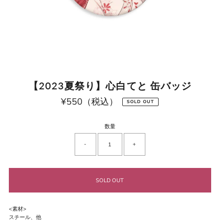
【2023夏祭り】心白てと 缶バッジ
¥550（税込）
通
SOLD OUT
常
価
格
数量
-
+
<素材>
スチール、他