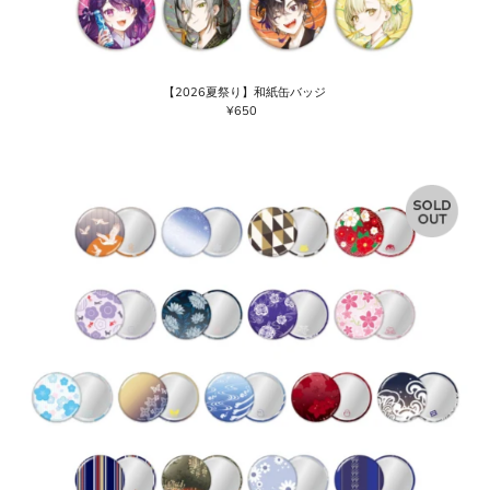
【2026夏祭り】和紙缶バッジ
¥650
通
常
価
格