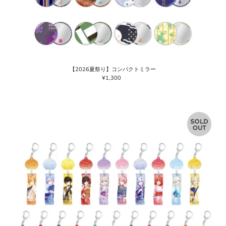
【2026夏祭り】コンパクトミラー
¥1,300
通
常
価
格