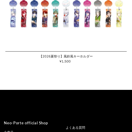
【2026夏祭り】風鈴風キーホルダー
¥1,500
通
常
価
格
Neo-Porte official Shop
よくある質問