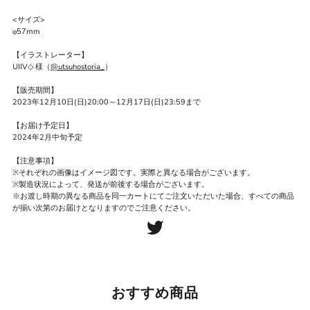
<サイズ>
φ57mm
【イラストレーター】
UIIV◇ 様（
@utsuhostoria_
）
【販売期間】
2023年12月10日(日)20:00～12月17日(日)23:59まで
【お届け予定日】
2024年2
月中旬
予定
【注意事項】
※それぞれの画像はイメージ図です。実際と異なる場合がございます。
※製造状況によって、発送が前後する場合がございます。
※お渡し時期の異なる商品を同一カートにてご注文いただいた場合、すべての商品
が揃い次第のお届けとなりますのでご注意ください。
おすすめ商品