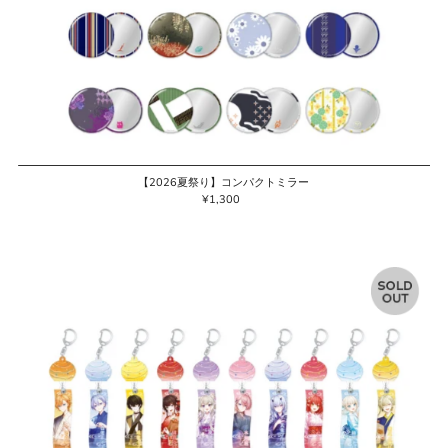
【2026夏祭り】コンパクトミラー
¥1,300
通
常
価
格