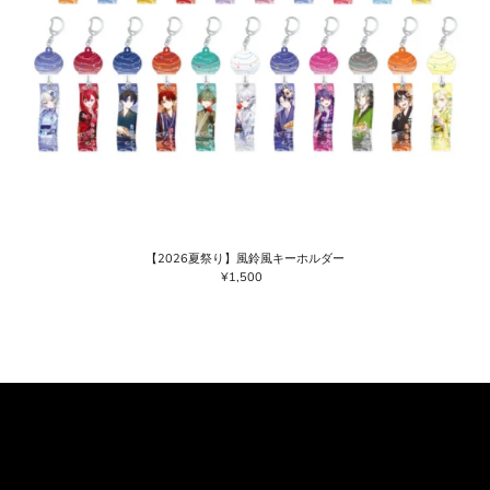
【2026夏祭り】風鈴風キーホルダー
¥1,500
通
常
価
格