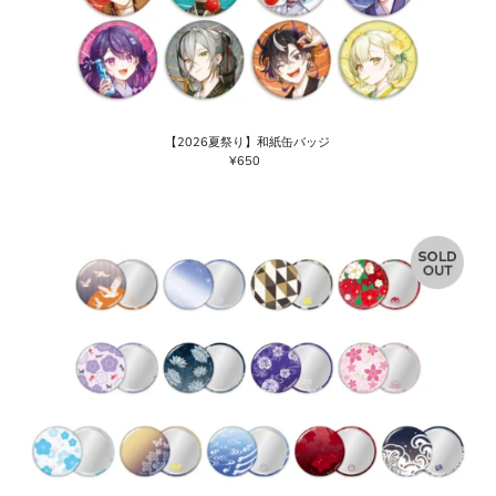
【2026夏祭り】和紙缶バッジ
¥650
通
常
価
格