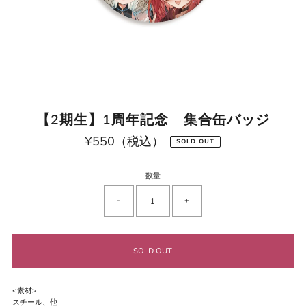
【2期生】1周年記念 集合缶バッジ
¥550（税込）
通
SOLD OUT
常
価
格
数量
-
+
<素材>
スチール、他