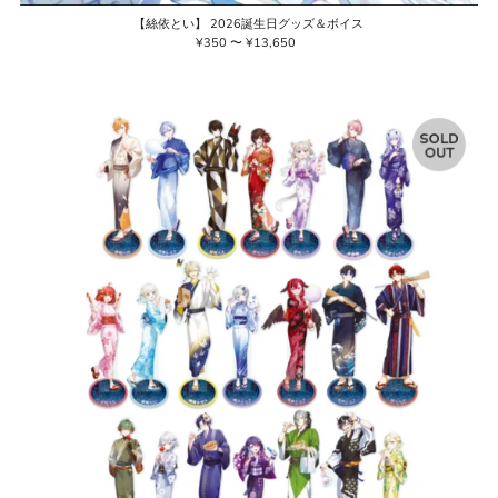
【絲依とい】 2026誕生日グッズ＆ボイス
¥350 〜 ¥13,650
通
常
価
格