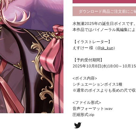
ダウンロード商品ご注文前にご
水無瀬2025年の誕生日ボイスです
本作品ではバイノーラル風編集によ
【イラストレーター】
えすけー 様（
@sk_kun
）
【予約受付期間】
2025年10月8日(水)18:00～10月15
<ボイス内容>
シチュエーションボイス1種
※通常のボイスよりも長めの尺で収
<ファイル形式>
音声フォーマット:wav
圧縮形式:zip