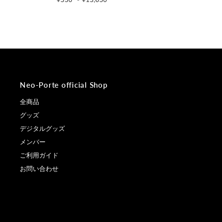
¥350 〜 ¥13,650
通
常
常
価
価
格
格
Neo-Porte official Shop
全商品
グッズ
デジタルグッズ
メンバー
ご利用ガイド
お問い合わせ