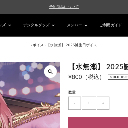
予約商品について
ッズ
デジタルグッズ
メンバー
ご利用ガイド
›
ボイス
›
【水無瀬】 2025誕生日ボイス
【水無瀬】 202
通
¥800（税込）
SOLD OUT
常
価
数量
格
-
+