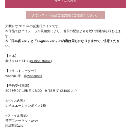
ダウンロード商品ご注文前にご確認ください。
久我レオ2025年の誕生日ボイスです。
本作品ではバイノーラル風編集により、普段の配信よりも近い距離感を味わえま
す。
※「日本語 ver.」と「English ver.」の内容は同じになりますのでご注意くださ
い。
【台本】
藤沢クロエ 様（
@ChloeOtome
）
【イラストレーター】
woonak 様（
@woooonak
）
【予約受付期間】
2025年9月1日(月)18:00～9月8日(月)24:00まで
<ボイス内容>
シチュエーションボイス1種
<ファイル形式>
音声フォーマット:wav
圧縮形式:zip