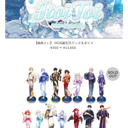
【絲依とい】 2026誕生日グッズ＆ボイス
¥350 〜 ¥13,650
通
常
価
格