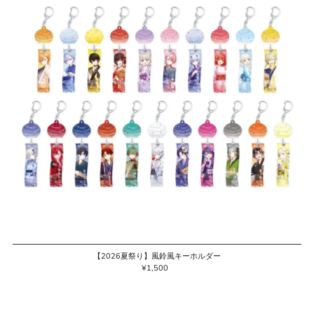
【2026夏祭り】風鈴風キーホルダー
¥1,500
通
常
価
格