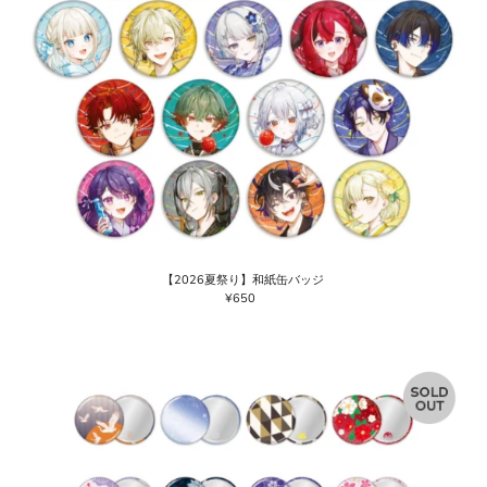
【2026夏祭り】和紙缶バッジ
¥650
通
常
価
格