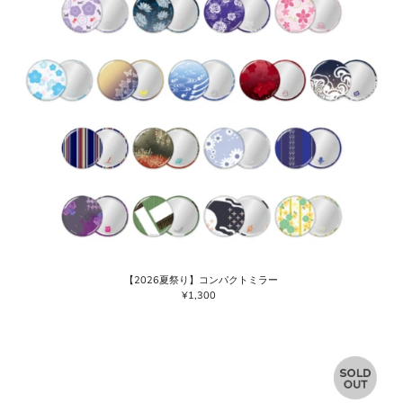
【2026夏祭り】コンパクトミラー
¥1,300
通
常
価
格