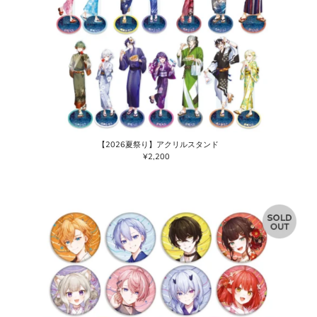
【2026夏祭り】アクリルスタンド
¥2,200
通
常
価
格