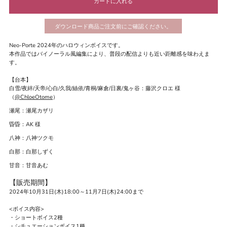
ダウンロード商品ご注文前にご確認ください。
Neo-Porte 2024年のハロウィンボイスです。
本作品ではバイノーラル風編集により、普段の配信よりも近い距離感を味わえま
す。
【台本】
白雪/夜絆/天帝/心白/
久我/絲依/青桐/麻倉/日裏/鬼ヶ谷：藤沢クロエ 様
（
@ChloeOtome
）
瀬尾：瀬尾カザリ
昏昏：AK 様
八神：八神ツクモ
白那：白那しずく
甘音：甘音あむ
【販売期間】
2024年10月31日(木)18:00～11月7日(木)24:00まで
<ボイス内容>
・ショートボイス2種
・シチュエーションボイス1種