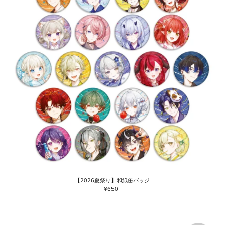
【2026夏祭り】和紙缶バッジ
¥650
通
常
価
格