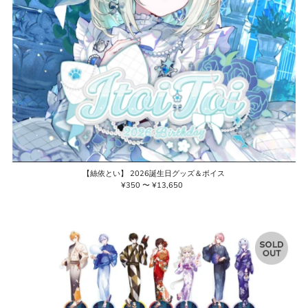
【絲依とい】 2026誕生日グッズ＆ボイス
¥350 〜 ¥13,650
通
常
価
格