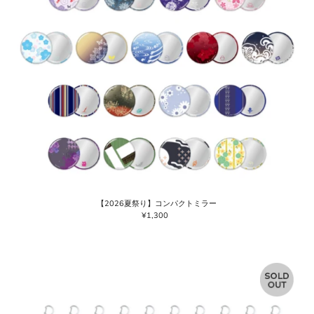
【2026夏祭り】コンパクトミラー
¥1,300
通
常
価
格