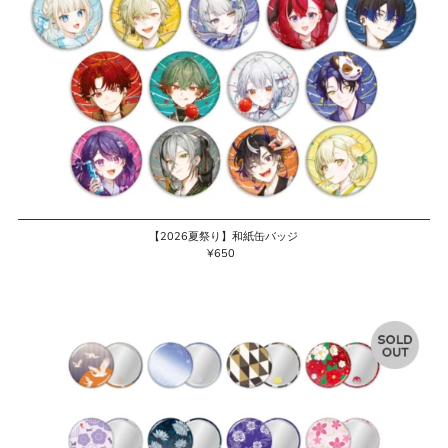
【2026夏祭り】和紙缶バッジ
¥650
通
常
価
格