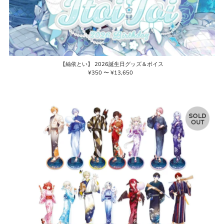
【絲依とい】 2026誕生日グッズ＆ボイス
¥350 〜 ¥13,650
通
常
価
格