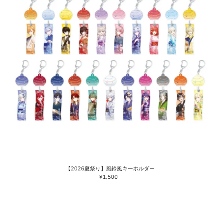
【2026夏祭り】風鈴風キーホルダー
¥1,500
通
常
価
格