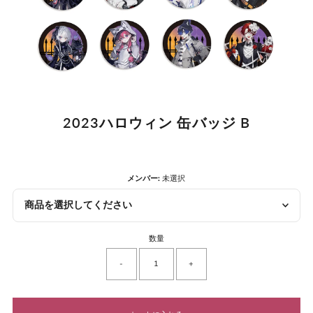
2023ハロウィン 缶バッジ B
メンバー:
未選択
商品を選択してください
数量
-
+