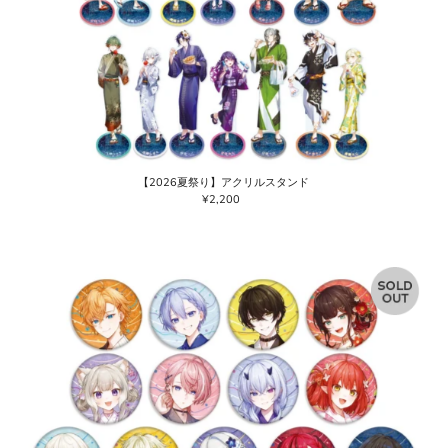
【2026夏祭り】アクリルスタンド
¥2,200
通
常
価
格