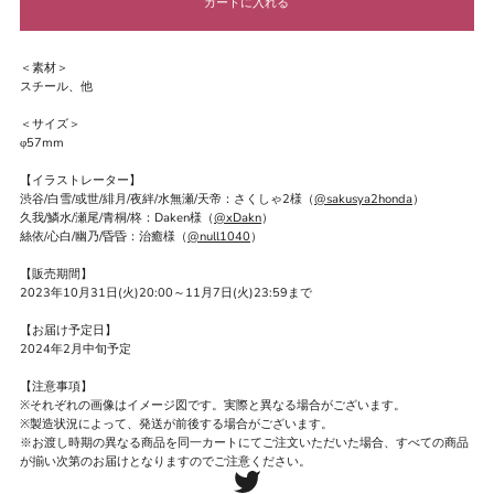
＜素材＞
スチール、他
＜サイズ＞
φ57mm
【イラストレーター】
渋谷/白雪/或世/緋月/
夜絆
/
水無瀬
/天帝：さくしゃ2様（
@sakusya2honda
）
久我/鱗水/瀬尾/青桐/柊：Daken様（
@xDakn
）
絲依/心白/幽乃/昏昏：治癒様（
@null1040
）
【販売期間】
2023年10月31日(火)20:00～11月7日(火)23:59まで
【お届け予定日】
2024年2月中旬予定
【注意事項】
※それぞれの画像はイメージ図です。実際と異なる場合がございます。
※製造状況によって、発送が前後する場合がございます。
※お渡し時期の異なる商品を同一カートにてご注文いただいた場合、すべての商品
が揃い次第のお届けとなりますのでご注意ください。