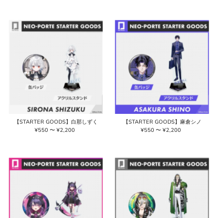
常
常
価
価
格
格
【STARTER GOODS】白那しずく
【STARTER GOODS】麻倉シノ
¥550 〜 ¥2,200
通
¥550 〜 ¥2,200
通
常
常
価
価
格
格