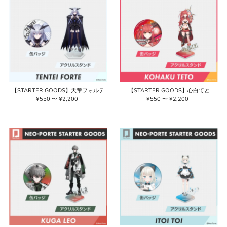
【STARTER GOODS】天帝フォルテ
【STARTER GOODS】心白てと
¥550 〜 ¥2,200
通
¥550 〜 ¥2,200
通
常
常
価
価
格
格