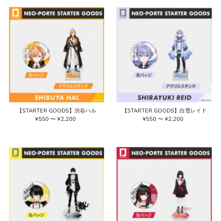
価格の安い順
新着順
古い商品順
【STARTER GOODS】渋谷ハル
【STARTER GOODS】白雪レイド
¥550 〜 ¥2,200
通
¥550 〜 ¥2,200
通
常
常
価
価
格
格