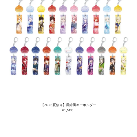
【2026夏祭り】風鈴風キーホルダー
¥1,500
通
常
価
格