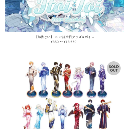
【絲依とい】 2026誕生日グッズ＆ボイス
¥350 〜 ¥13,650
通
常
価
格