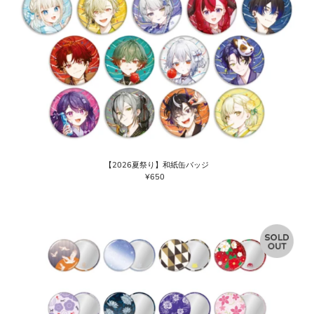
【2026夏祭り】和紙缶バッジ
¥650
通
常
価
格