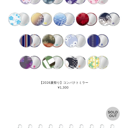
【2026夏祭り】コンパクトミラー
¥1,300
通
常
価
格