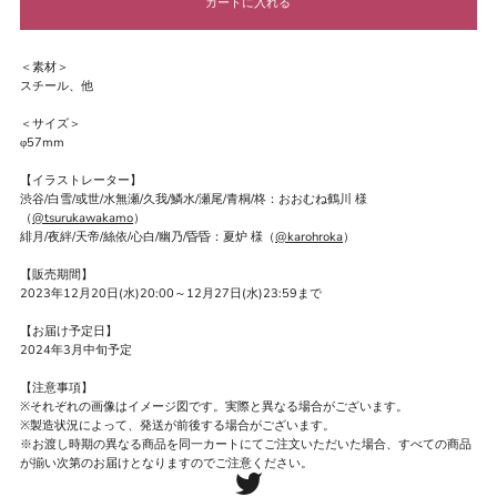
＜素材＞
スチール、他
＜サイズ＞
φ57mm
【イラストレーター】
渋谷/白雪/或世/水無瀬/久我/鱗水/瀬尾/青桐/柊：おおむね鶴川 様
（
@tsurukawakamo
）
緋月/夜絆/天帝/絲依/心白/幽乃/昏昏：夏炉 様（
@karohroka
）
【販売期間】
2023年12月20日(水)20:00～12月27日(水)23:59まで
【お届け予定日】
2024年3月中旬予定
【注意事項】
※それぞれの画像はイメージ図です。実際と異なる場合がございます。
※製造状況によって、発送が前後する場合がございます。
※お渡し時期の異なる商品を同一カートにてご注文いただいた場合、すべての商品
が揃い次第のお届けとなりますのでご注意ください。