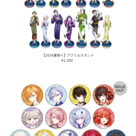
【2026夏祭り】アクリルスタンド
¥2,200
通
常
価
格