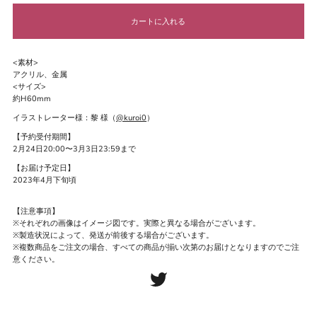
<素材>
アクリル、金属
<サイズ>
約H60mm
イラストレーター様：黎 様（
@kuroi0
）
【予約受付期間】
2月24日20:00〜3月3日23:59まで
【お届け予定日】
2023年4月下旬頃
【注意事項】
※それぞれの画像はイメージ図です。実際と異なる場合がございます。
※製造状況によって、発送が前後する場合がございます。
※複数商品をご注文の場合、すべての商品が揃い次第のお届けとなりますのでご注
意ください。