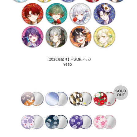
【2026夏祭り】和紙缶バッジ
¥650
通
常
価
格