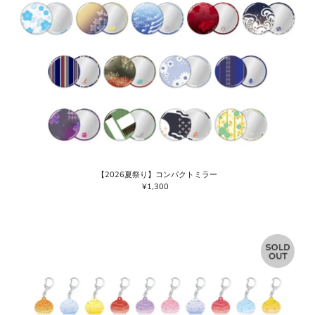
【2026夏祭り】コンパクトミラー
¥1,300
通
常
価
格