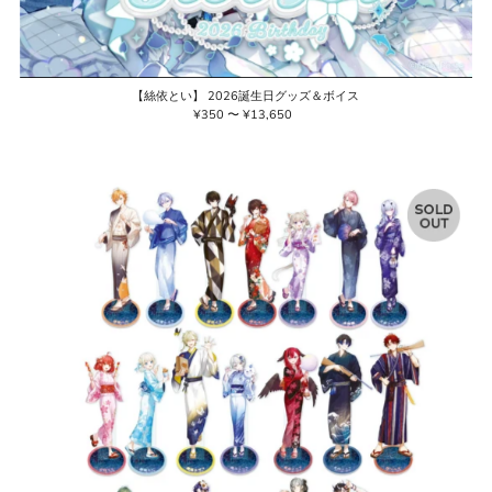
【絲依とい】 2026誕生日グッズ＆ボイス
¥350 〜 ¥13,650
通
常
価
格