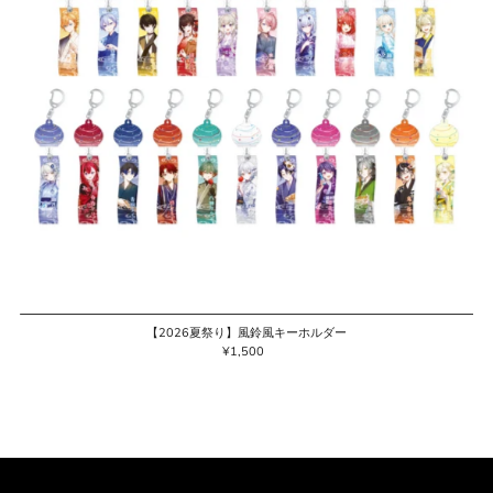
【2026夏祭り】風鈴風キーホルダー
¥1,500
通
常
価
格