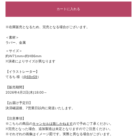
※在庫販売となるため、完売となる場合がございます。
＜素材＞
ラバー、金属
＜サイズ＞
約W71mm×約H86mm
※演者によりサイズが異なります
【イラストレーター】
てるち 様（
@6BnS9
）
【販売期間】
2026年4月2日(木)18:00～
【お届け予定日】
決済確認後、7営業日以内に発送いたします。
【注意事項】
※こちらの商品の
キャンセルは致しかねます
ので予めご了承ください。
※完売となった場合、追加製造は未定となりますのでご注意ください。
※それぞれの画像はイメージ図です。実際と異なる場合がございます。