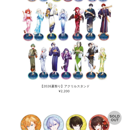
【2026夏祭り】アクリルスタンド
¥2,200
通
常
価
格