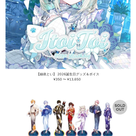
【絲依とい】 2026誕生日グッズ＆ボイス
¥350 〜 ¥13,650
通
常
価
格