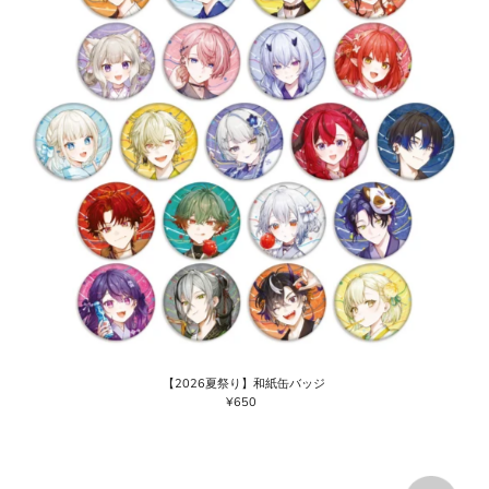
【2026夏祭り】和紙缶バッジ
¥650
通
常
価
格