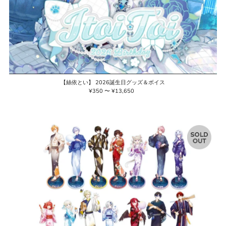
【絲依とい】 2026誕生日グッズ＆ボイス
¥350 〜 ¥13,650
通
常
価
格