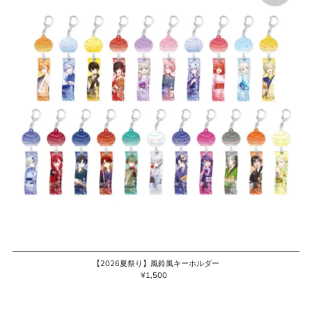
【2026夏祭り】風鈴風キーホルダー
¥1,500
通
常
価
格