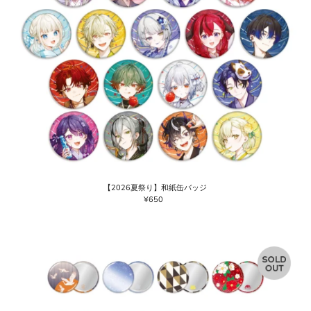
【2026夏祭り】和紙缶バッジ
¥650
通
常
価
格