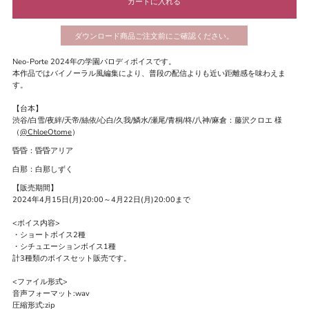
ダウンロード商品ご注文前にご確認ください。
Neo-Porte 2024年の学園パロディボイスです。
本作品ではバイノーラル風編集により、普段の配信よりも近い距離感を味わえま
す。
【台本】
渋谷/白雪/夜絆/天帝/絲依/心白/久我/鱗水/瀬尾/青桐/柊/八神/麻倉：藤沢クロエ 様
（
@ChloeOtome
）
昏昏：昏昏アリア
白那：白那しずく
【販売期間】
2024年4月15日(月)20:00～4月22日(月)20:00まで
<ボイス内容>
・ショートボイス2種
・シチュエーションボイス1種
計3種類のボイスセット販売です。
<ファイル形式>
音声フォーマット:wav
圧縮形式:zip