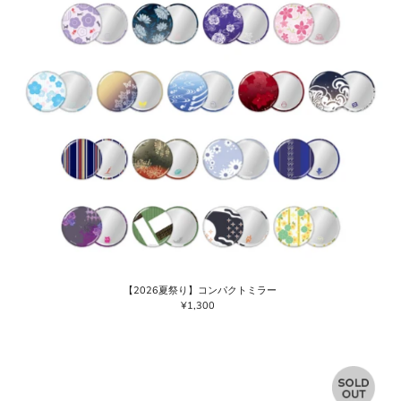
【2026夏祭り】コンパクトミラー
¥1,300
通
常
価
格