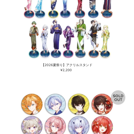
【2026夏祭り】アクリルスタンド
¥2,200
通
常
価
格