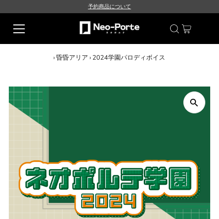
予約商品について
›
昏昏アリア
›
2024学園パロディボイス