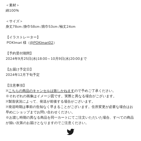
＜素材＞
綿100%
＜サイズ＞
身丈78cm /身巾58cm /肩巾53cm /袖丈24cm
【イラストレーター】
POKImari 様（
@POKImari02
）
【予約受付期間】
2024年9月25日(水)18:00～10月9日(水)20:00まで
【お届け予定日】
2024年12月下旬予定
【注意事項】
※
こちらの商品の
キャンセルは致しかねます
ので予めご了承ください。
※それぞれの画像はイメージ図です。実際と異なる場合がございます。
※製造状況によって、発送が前後する場合がございます。
※発送時期は事前の告知なく早まることがございます。住所変更が必要な場合はお
早めにショップまでお問い合わせください。
※お渡し時期の異なる商品を同一カートにてご注文いただいた場合、すべての商品
が揃い次第のお届けとなりますのでご注意ください。