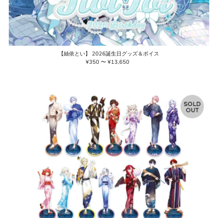
【絲依とい】 2026誕生日グッズ＆ボイス
¥350 〜 ¥13,650
通
常
価
格