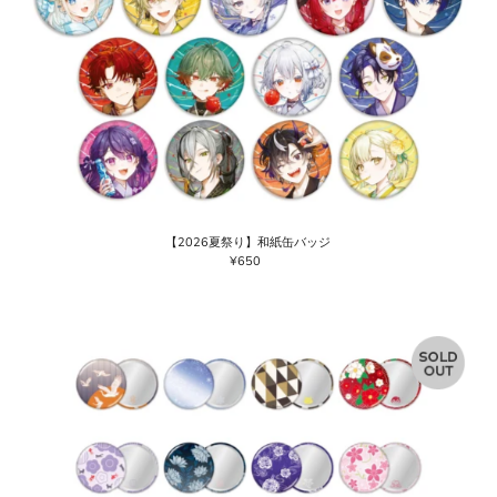
【2026夏祭り】和紙缶バッジ
¥650
通
常
価
格