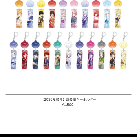
【2026夏祭り】風鈴風キーホルダー
¥1,500
通
常
価
格