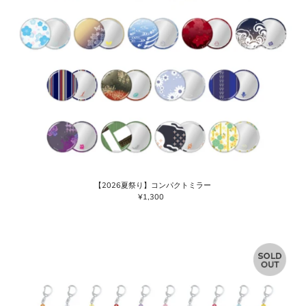
【2026夏祭り】コンパクトミラー
¥1,300
通
常
価
格