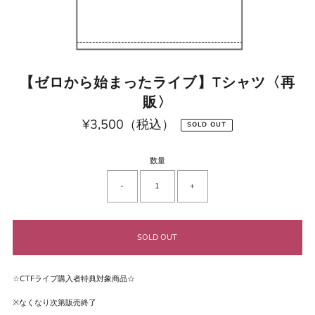
【ゼロから始まったライブ】Tシャツ〈再
販〉
¥3,500（税込）
通
SOLD OUT
常
価
格
数量
-
+
☆CTFライブ購入者特典対象商品☆
※なくなり次第販売終了