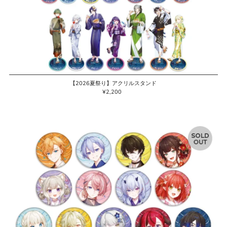
【2026夏祭り】アクリルスタンド
¥2,200
通
常
価
格