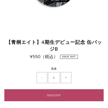
【青桐エイト】4期生デビュー記念 缶バッ
ジB
¥550（税込）
通
SOLD OUT
常
価
格
数量
-
+