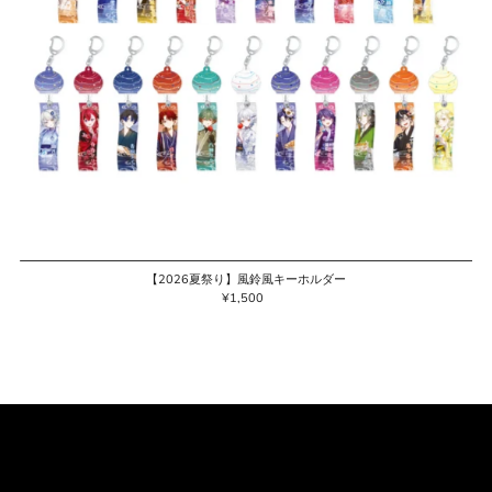
【2026夏祭り】風鈴風キーホルダー
¥1,500
通
常
価
格