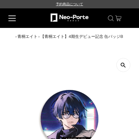
予約商品について
›
青桐エイト
›
【青桐エイト】4期生デビュー記念 缶バッジB