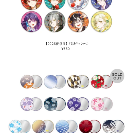
【2026夏祭り】和紙缶バッジ
¥650
通
常
価
格