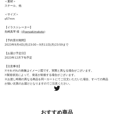
＜素材＞
スチール、他
＜サイズ＞
φ57mm
【イラストレーター】
先崎真琴 様（
@senzakimakoto
）
【予約受付期間】
2023年9月4日(月)23:00～9月11日(月)23:59まで
【お届け予定日】
2023年12月下旬予定
【注意事項】
※それぞれの画像はイメージ図です。実際と異なる場合がございます。
※製造状況によって、発送が前後する場合がございます。
※お渡し時期の異なる商品を同一カートにてご注文いただいた場合、すべての商品
が揃い次第のお届けとなりますのでご注意ください。
おすすめ商品