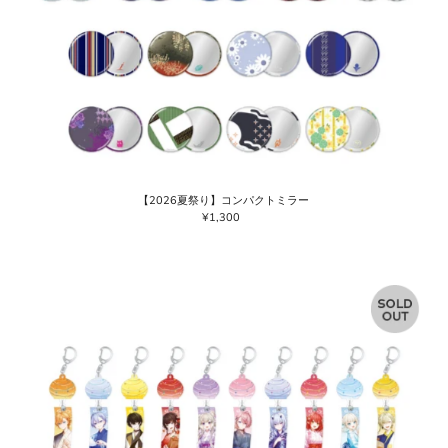
【2026夏祭り】コンパクトミラー
¥1,300
通
常
価
格