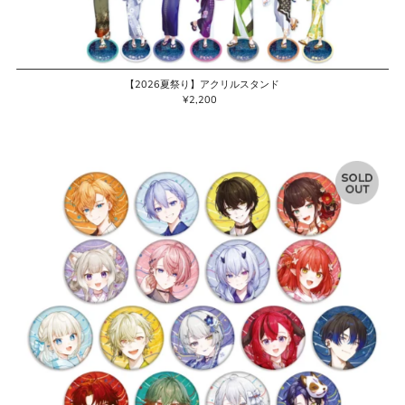
【2026夏祭り】アクリルスタンド
¥2,200
通
常
価
格