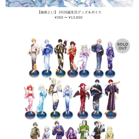
【絲依とい】 2026誕生日グッズ＆ボイス
¥350 〜 ¥13,650
通
常
価
格