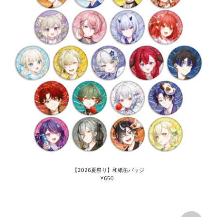
【2026夏祭り】和紙缶バッジ
¥650
通
常
価
格