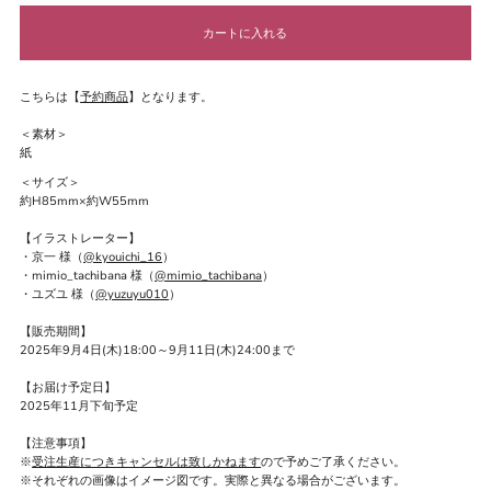
こちらは【
予約商品
】となります。
＜素材＞
紙
＜サイズ＞
約H85mm×約W55mm
【イラストレーター】
・京一 様（
@kyouichi_16
）
・mimio_tachibana 様（
@mimio_tachibana
）
・ユズユ 様（
@yuzuyu010
）
【販売期間】
2025年9月4日(木)18:00～9月11日(木)24:00まで
【お届け予定日】
2025年11月下旬予定
【注意事項】
※
受注生産につきキャンセルは致しかねます
ので予めご了承ください。
※それぞれの画像はイメージ図です。実際と異なる場合がございます。