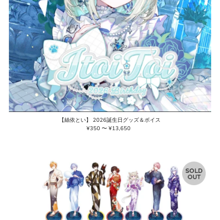
【絲依とい】 2026誕生日グッズ＆ボイス
¥350 〜 ¥13,650
通
常
価
格