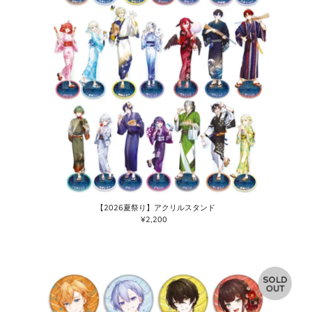
【2026夏祭り】アクリルスタンド
¥2,200
通
常
価
格