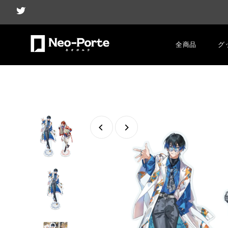
全商品
グ