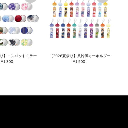
祭り】コンパクトミラー
【2026夏祭り】風鈴風キーホルダー
¥1,300
通
¥1,500
通
常
常
価
価
格
格