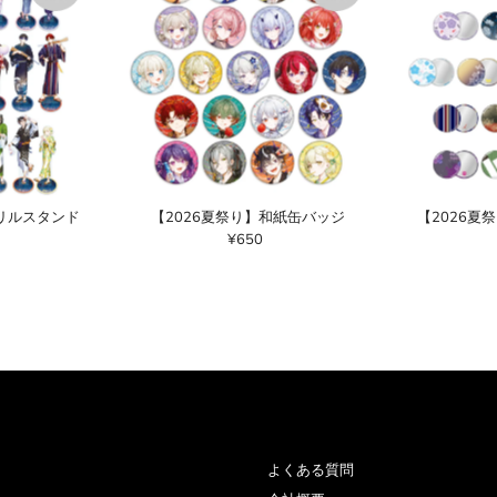
クリルスタンド
【2026夏祭り】和紙缶バッジ
【2026夏
¥650
通
常
価
格
よくある質問