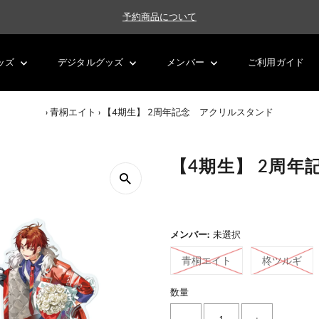
予約商品について
ッズ
デジタルグッズ
メンバー
ご利用ガイド
›
青桐エイト
›
【4期生】 2周年記念 アクリルスタンド
【4期生】 2周
メンバー:
未選択
青桐エイト
柊ツルギ
数量