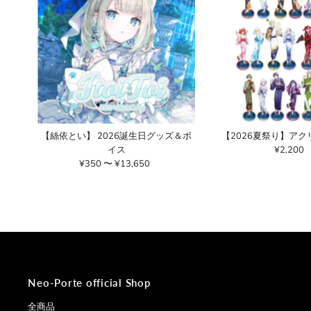
【絲依とい】 2026誕生日グッズ＆ボ
【2026夏祭り】ア
イス
¥2,200
通
¥350 〜 ¥13,650
通
常
常
価
価
格
格
Neo-Porte official Shop
全商品