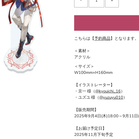
-
+
こちらは【
予約商品
】となります。
＜素材＞
アクリル
＜サイズ＞
W100mm×H160mm
【イラストレーター】
・京一 様（
@kyouichi_16
）
・ユズユ 様（
@yuzuyu010
）
【販売期間】
2025年9月4日(木)18:00～9月11日
【お届け予定日】
2025年11月下旬予定