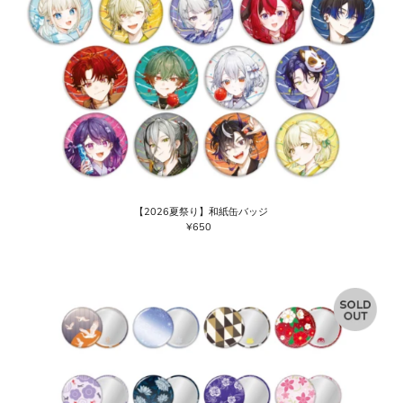
【2026夏祭り】和紙缶バッジ
¥650
通
常
価
格