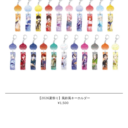
【2026夏祭り】風鈴風キーホルダー
¥1,500
通
常
価
格