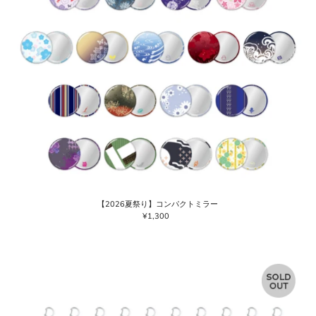
【2026夏祭り】コンパクトミラー
¥1,300
通
常
価
格