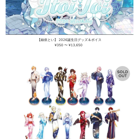
【絲依とい】 2026誕生日グッズ＆ボイス
¥350 〜 ¥13,650
通
常
価
格