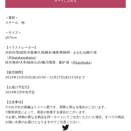
＜素材＞
スチール、他
＜サイズ＞
φ57mm
【イラストレーター】
渋谷/白雪/或世/水無瀬/久我/鱗水/瀬尾/青桐/柊：おおむね鶴川 様
（
@tsurukawakamo
）
緋月/夜絆/天帝/絲依/心白/幽乃/昏昏：夏炉 様（
@karohroka
）
【販売期間】
2023年12月20日(水)20:00～12月27日(水)23:59まで
【お届け予定日】
2024年3月中旬予定
【注意事項】
※それぞれの画像はイメージ図です。実際と異なる場合がございます。
※製造状況によって、発送が前後する場合がございます。
※お渡し時期の異なる商品を同一カートにてご注文いただいた場合、すべての商品
が揃い次第のお届けとなりますのでご注意ください。