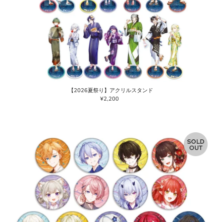
【2026夏祭り】アクリルスタンド
¥2,200
通
常
価
格