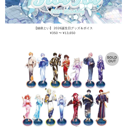
【絲依とい】 2026誕生日グッズ＆ボイス
¥350 〜 ¥13,650
通
常
価
格