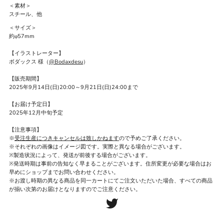
＜素材＞
スチール、他
＜サイズ＞
約φ57mm
【イラストレーター】
ボダックス
様（
@Bodaxdesu
）
【販売期間】
2025年9月14日(日)20:00～9月21日(日)24:00まで
【お届け予定日】
2025年12月中旬予定
【注意事項】
※
受注生産につきキャンセルは致しかねます
ので予めご了承ください。
※それぞれの画像はイメージ図です。実際と異なる場合がございます。
※製造状況によって、発送が前後する場合がございます。
※発送時期は事前の告知なく早まることがございます。住所変更が必要な場合はお
早めにショップまでお問い合わせください。
※お渡し時期の異なる商品を同一カートにてご注文いただいた場合、すべての商品
が揃い次第のお届けとなりますのでご注意ください。