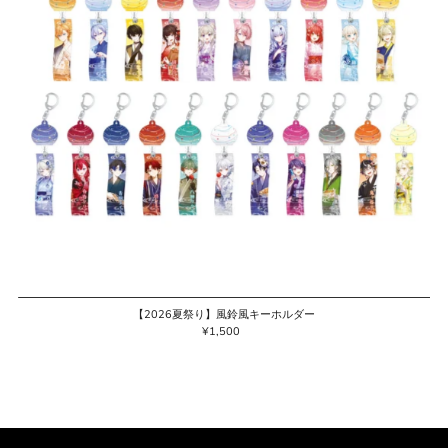
【2026夏祭り】風鈴風キーホルダー
¥1,500
通
常
価
格