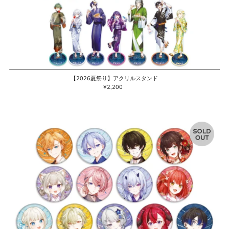
【2026夏祭り】アクリルスタンド
¥2,200
通
常
価
格