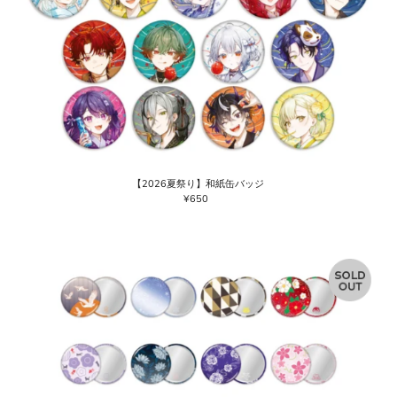
【2026夏祭り】和紙缶バッジ
¥650
通
常
価
格