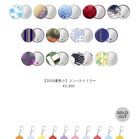
【2026夏祭り】コンパクトミラー
¥1,300
通
常
価
格