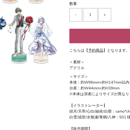
数量
-
+
こちらは【
予約商品
】となります。
＜素材＞
アクリル
＜サイズ＞
本体：約W96mm×約H147mm以内
台座：約W44mm×約H39mm
※本体は演者によりサイズが異なり
【イラストレーター】
緋月/天帝/心白/絲依/白那：samo*ch
白雪/或世/水無瀬/青桐/八神：501 
【販売期間】