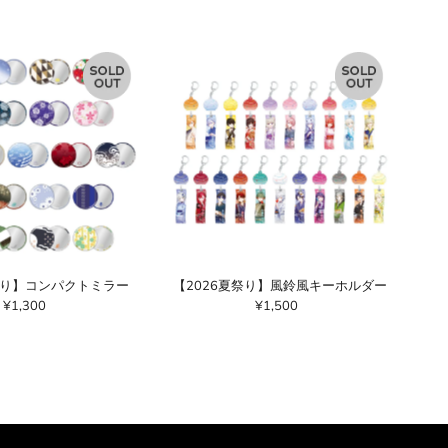
祭り】コンパクトミラー
【2026夏祭り】風鈴風キーホルダー
¥1,300
通
¥1,500
通
常
常
価
価
格
格