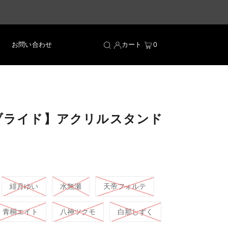
お問い合わせ
カート
0
ンブライド】アクリルスタンド
緋月ゆい
水無瀬
天帝フォルテ
青桐エイト
八神ツクモ
白那しずく