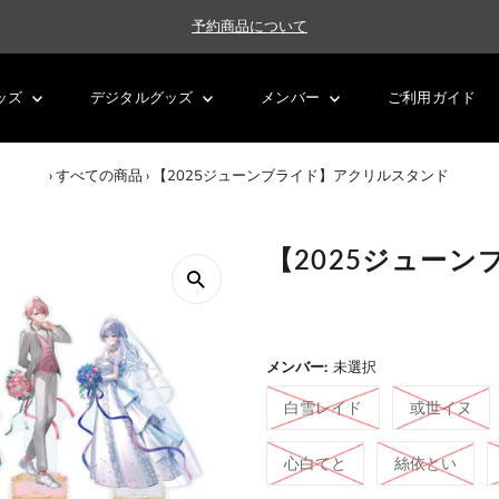
予約商品について
ッズ
デジタルグッズ
メンバー
ご利用ガイド
›
すべての商品
›
【2025ジューンブライド】アクリルスタンド
【2025ジュー
メンバー:
未選択
白雪レイド
或世イヌ
心白てと
絲依とい