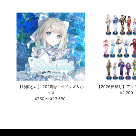
【絲依とい】 2026誕生日グッズ＆ボ
【2026夏祭り】ア
イス
¥2,200
通
¥350 〜 ¥13,650
通
常
常
価
価
格
格