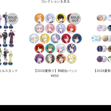
コレクションを見る
クリルスタンド
【2026夏祭り】和紙缶バッジ
【2026夏
¥650
通
常
価
格