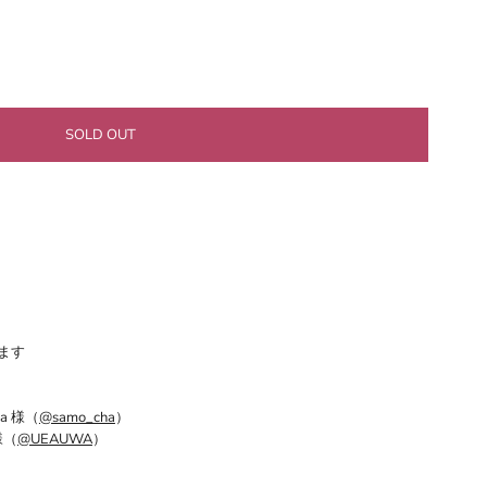
ます
a
様（
@samo_cha
）
様（
@UEAUWA
）