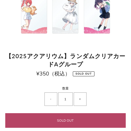
【2025アクアリウム】ランダムクリアカー
ドAグループ
¥350（税込）
通
SOLD OUT
常
価
格
数量
-
+