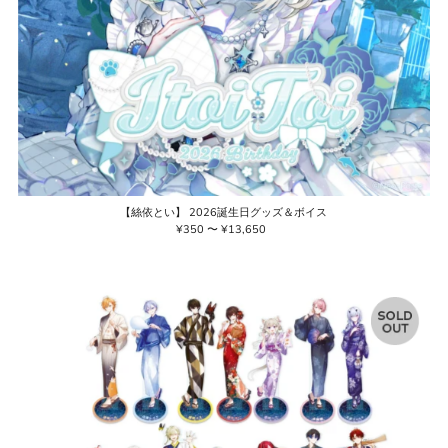
【絲依とい】 2026誕生日グッズ＆ボイス
¥350 〜 ¥13,650
通
常
価
格