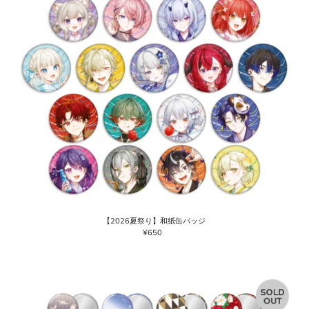
【2026夏祭り】和紙缶バッジ
¥650
通
常
価
格