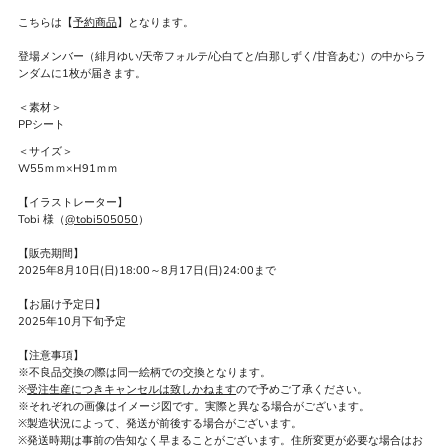
こちらは【
予約商品
】となります。
登場メンバー（緋月ゆい/天帝フォルテ/心白てと/白那しずく/甘音あむ）の中からラ
ンダムに1枚が届きます。
＜素材＞
PPシート
＜サイズ＞
W55ｍｍ×H91ｍｍ
【イラストレーター】
Tobi 様（
@tobi505050
）
【販売期間】
2025年8月10日(日)18:00～8月17日(日)24:00まで
【お届け予定日】
2025年10月下旬予定
【注意事項】
※不良品交換の際は同一絵柄での交換となります。
※
受注生産につきキャンセルは致しかねます
ので予めご了承ください。
※それぞれの画像はイメージ図です。実際と異なる場合がございます。
※製造状況によって、発送が前後する場合がございます。
※発送時期は事前の告知なく早まることがございます。住所変更が必要な場合はお