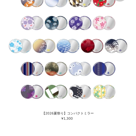
【2026夏祭り】コンパクトミラー
¥1,300
通
常
価
格