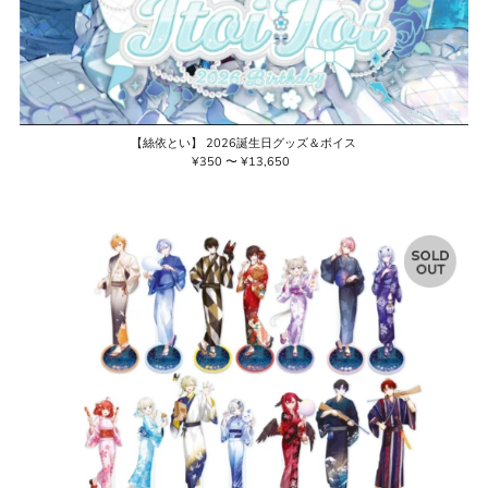
【絲依とい】 2026誕生日グッズ＆ボイス
¥350 〜 ¥13,650
通
常
価
格