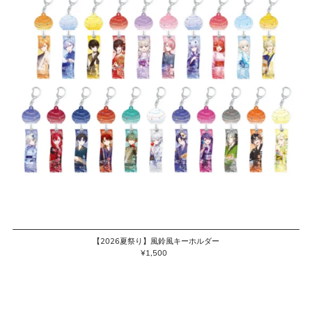
【2026夏祭り】風鈴風キーホルダー
¥1,500
通
常
価
格