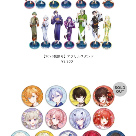
【2026夏祭り】アクリルスタンド
¥2,200
通
常
価
格