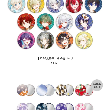
【2026夏祭り】和紙缶バッジ
¥650
通
常
価
格