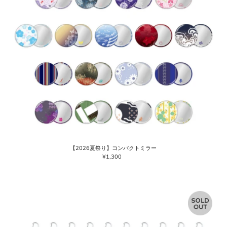
【2026夏祭り】コンパクトミラー
¥1,300
通
常
価
格