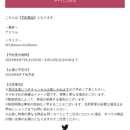
こちらは【
予約商品
】となります。
＜素材＞
アクリル
＜サイズ＞
W100mm×H160mm
【予約受付期間】
2025年6月7日(土)20:00～6月14日(土)24:00まで
【お届け予定日】
2025年8月下旬予定
【注意事項】
※
受注生産につきキャンセルは致しかねます
ので予めご了承ください。
※それぞれの画像はイメージ図です。実際と異なる場合がございます。
※製造状況によって、発送が前後する場合がございます。
※発送時期は事前の告知なく早まることがございます。住所変更が必要な場合はお
早めにショップまでお問い合わせください。
※お渡し時期の異なる商品を同一カートにてご注文いただいた場合、すべての商品
が揃い次第のお届けとなりますのでご注意ください。