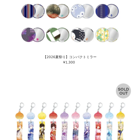
【2026夏祭り】コンパクトミラー
¥1,300
通
常
価
格