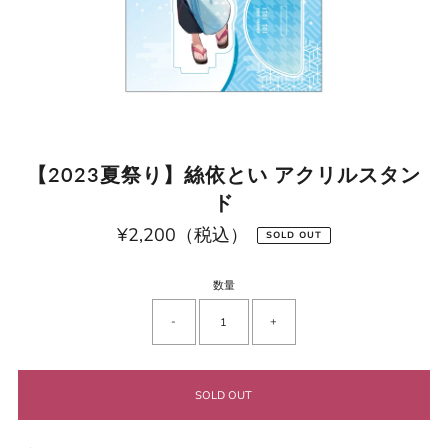
【2023夏祭り】絲依とい アクリルスタン
ド
¥2,200（税込）
通
SOLD OUT
常
価
格
数量
-
+