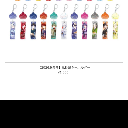
【2026夏祭り】風鈴風キーホルダー
¥1,500
通
常
価
格