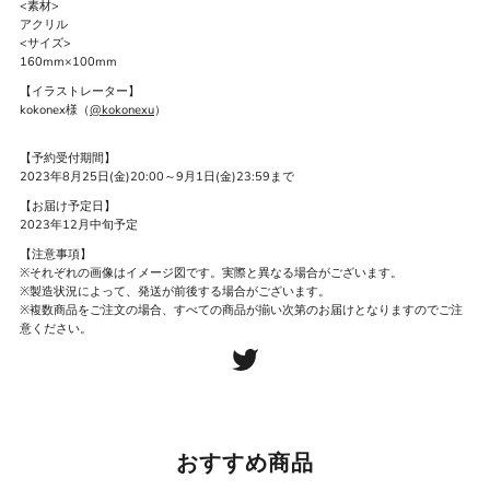
<素材>
アクリル
<サイズ>
160mm×100mm
【イラストレーター】
kokonex様（
@kokonexu
）
【予約受付期間】
2023年8月25日(金)20:00～9月1日(金)23:59まで
【お届け予定日】
2023年12月中旬予定
【注意事項】
※それぞれの画像はイメージ図です。実際と異なる場合がございます。
※製造状況によって、発送が前後する場合がございます。
※複数商品をご注文の場合、すべての商品が揃い次第のお届けとなりますのでご注
意ください。
おすすめ商品