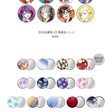
【2026夏祭り】和紙缶バッジ
¥650
通
常
価
格