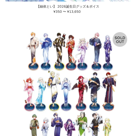
【絲依とい】 2026誕生日グッズ＆ボイス
¥350 〜 ¥13,650
通
常
価
格