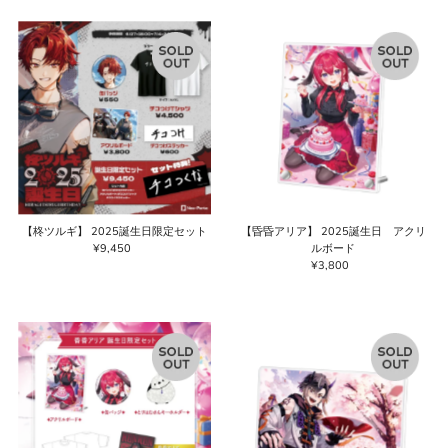
格
格
【柊ツルギ】 2025誕生日限定セット
【昏昏アリア】 2025誕生日 アクリ
¥9,450
通
ルボード
常
¥3,800
通
価
常
格
価
格