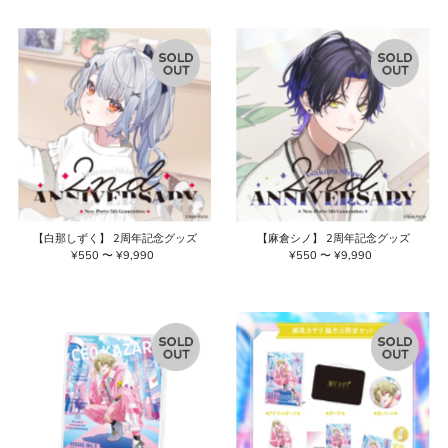
価
格
格
【白那しずく】 2周年記念グッズ
【麻倉シノ】 2周年記念グッズ
¥550 〜 ¥9,990
通
¥550 〜 ¥9,990
通
常
常
価
価
格
格