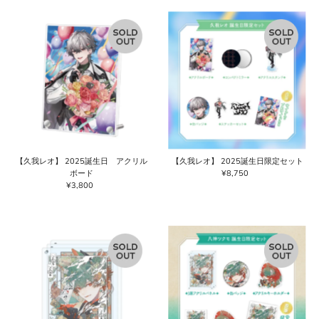
格
【久我レオ】 2025誕生日 アクリル
【久我レオ】 2025誕生日限定セット
ボード
¥8,750
通
¥3,800
通
常
常
価
価
格
格