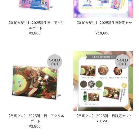
【瀬尾カザリ】 2025誕生日 アクリ
【瀬尾カザリ】 2025誕生日限定セッ
ルボード
ト
¥3,800
通
¥10,600
通
常
常
価
価
格
格
【日裏クロ】 2025誕生日 アクリル
【日裏クロ】 2025誕生日限定セット
ボード
¥9,550
通
¥3,800
通
常
常
価
価
格