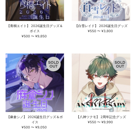
【青桐エイト】 2026誕生日グッズ＆
【白雪レイド】 2026誕生日グッズ
ボイス
¥550 〜 ¥3,800
通
¥500 〜 ¥9,850
通
常
常
価
価
格
格
【麻倉シノ】 2026誕生日グッズ＆ボ
【八神ツクモ】 2周年記念グッズ
イス
¥550 〜 ¥9,990
通
¥500 〜 ¥9,050
通
常
常
価