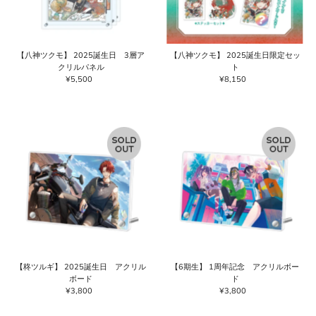
【八神ツクモ】 2025誕生日 3層ア
【八神ツクモ】 2025誕生日限定セッ
クリルパネル
ト
¥5,500
通
¥8,150
通
常
常
価
価
格
格
【柊ツルギ】 2025誕生日 アクリル
【6期生】 1周年記念 アクリルボー
ボード
ド
¥3,800
通
¥3,800
通
常
常
価
価