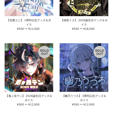
【光葉エニ】 1周年記念グッズ＆ボ
【或世イヌ】 2026誕生日グッズ＆ボ
イス
イス
¥500 〜 ¥12,000
通
¥550 〜 ¥18,000
通
常
常
価
価
格
格
【鬼ヶ谷テン】 2026誕生日グッズ＆
【幽乃うつろ】 3周年記念グッズ＆
ボイス
ボイス
¥500 〜 ¥12,650
通
¥550 〜 ¥12,950
通
常
常