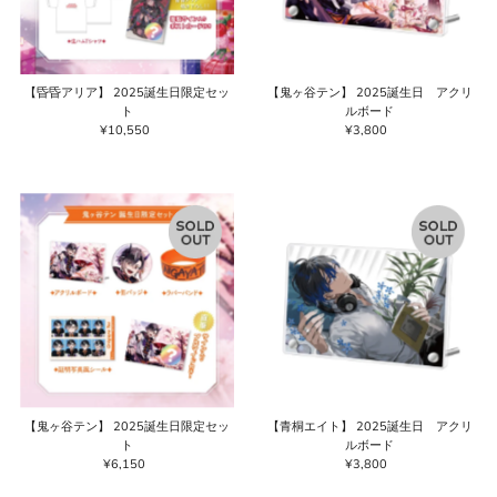
【昏昏アリア】 2025誕生日限定セッ
【鬼ヶ谷テン】 2025誕生日 アクリ
ト
ルボード
¥10,550
通
¥3,800
通
常
常
価
価
格
格
【鬼ヶ谷テン】 2025誕生日限定セッ
【青桐エイト】 2025誕生日 アクリ
ト
ルボード
¥6,150
通
¥3,800
通
常
常