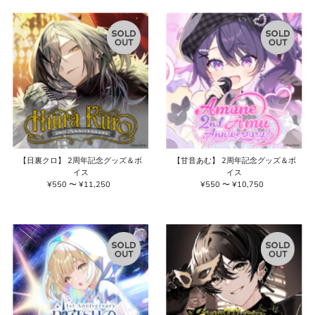
価格の高い順
価格の安い順
新着順
古い商品順
【日裏クロ】 2周年記念グッズ＆ボ
【甘音あむ】 2周年記念グッズ＆ボ
イス
イス
¥550 〜 ¥11,250
通
¥550 〜 ¥10,750
通
常
常
価
価
格
格