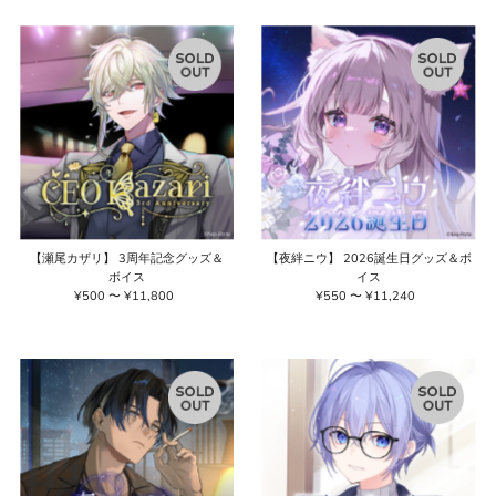
価
価
格
格
【瀬尾カザリ】 3周年記念グッズ＆
【夜絆ニウ】 2026誕生日グッズ＆ボ
ボイス
イス
¥500 〜 ¥11,800
通
¥550 〜 ¥11,240
通
常
常
価
価
格
格