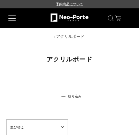
予約商品について
›
アクリルボード
アクリルボード
絞り込み
並
び
替
え