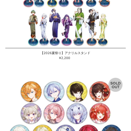
【2026夏祭り】アクリルスタンド
¥2,200
通
常
価
格