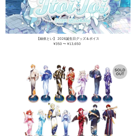
【絲依とい】 2026誕生日グッズ＆ボイス
¥350 〜 ¥13,650
通
常
価
格