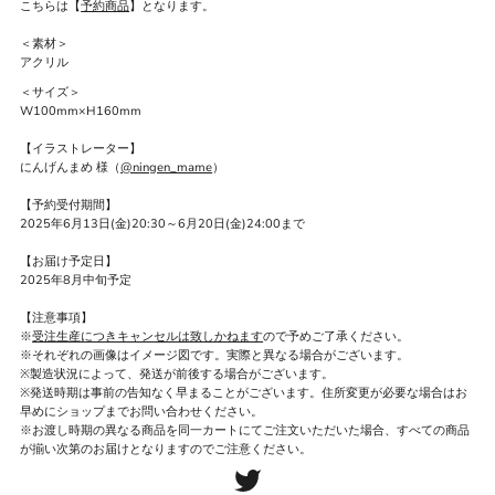
こちらは【
予約商品
】となります。
＜素材＞
アクリル
＜サイズ＞
W100mm×H160mm
【イラストレーター】
にんげんまめ 様（
@ningen_mame
）
【予約受付期間】
2025年6月13日(金)20:30～6月20日(金)24:00まで
【お届け予定日】
2025年8月中旬予定
【注意事項】
※
受注生産につきキャンセルは致しかねます
ので予めご了承ください。
※それぞれの画像はイメージ図です。実際と異なる場合がございます。
※製造状況によって、発送が前後する場合がございます。
※発送時期は事前の告知なく早まることがございます。住所変更が必要な場合はお
早めにショップまでお問い合わせください。
※お渡し時期の異なる商品を同一カートにてご注文いただいた場合、すべての商品
が揃い次第のお届けとなりますのでご注意ください。