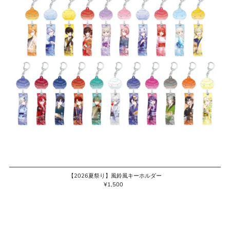
【2026夏祭り】風鈴風キーホルダー
¥1,500
通
常
価
格