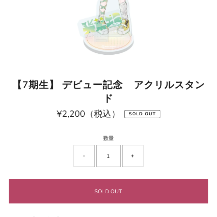
【7期生】 デビュー記念 アクリルスタン
ド
¥2,200（税込）
通
SOLD OUT
常
価
格
数量
-
+