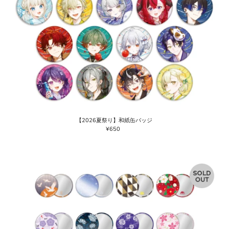
【2026夏祭り】和紙缶バッジ
¥650
通
常
価
格