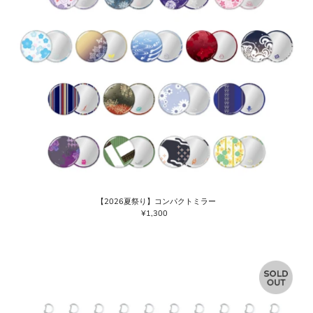
【2026夏祭り】コンパクトミラー
¥1,300
通
常
価
格