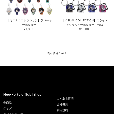
【ミニミニコレクション】ラバーキ
【VISUAL COLLECTION】スライド
ーホルダー
アクリルキーホルダー Vol.1
¥1,300
通
¥1,500
通
常
常
価
価
格
格
表示項目 1-4 4.
Neo-Porte official Shop
よくある質問
全商品
会社概要
グッズ
利用規約