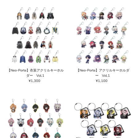
価格の高い順
価格の安い順
新着順
古い商品順
【Neo-Porte】衣装アクリルキーホル
【Neo-Porte】アクリルキーホルダ
ダー Vol.1
ー Vol.1
¥1,300
通
¥1,100
通
常
常
価
価
格
格