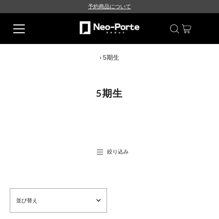
予約商品について
›
5期生
5期生
絞り込み
並
び
替
え