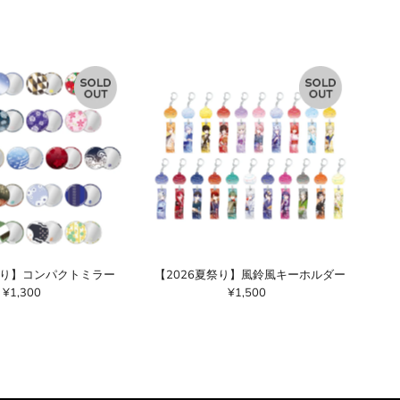
祭り】コンパクトミラー
【2026夏祭り】風鈴風キーホルダー
¥1,300
通
¥1,500
通
常
常
価
価
格
格