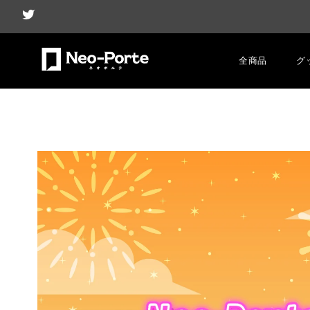
全商品
グ