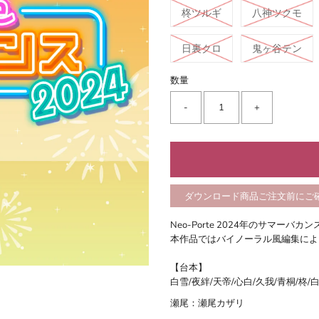
柊ツルギ
八神ツクモ
日裏クロ
鬼ヶ谷テン
数量
-
+
ダウンロード商品ご注文前にご
Neo-Porte 2024年のサマーバ
本作品ではバイノーラル風編集によ
【台本】
白雪/夜絆/天帝/心白/久我/青桐/柊
瀬尾：瀬尾カザリ