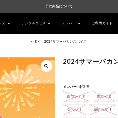
予約商品について
ッズ
デジタルグッズ
メンバー
ご利用ガイド
›
4期生
›
2024サマーバカンスボイス
2024サマーバカ
メンバー:
未選択
白雪レイド
或世イヌ
久我レオ
瀬尾カザリ