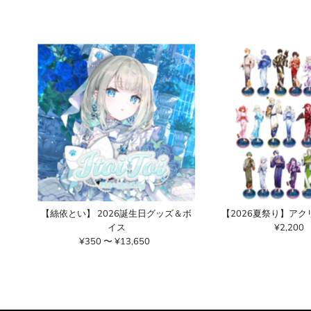
【絲依とい】 2026誕生日グッズ＆ボ
【2026夏祭り】ア
イス
¥2,200
通
¥350 〜 ¥13,650
通
常
常
価
価
格
格