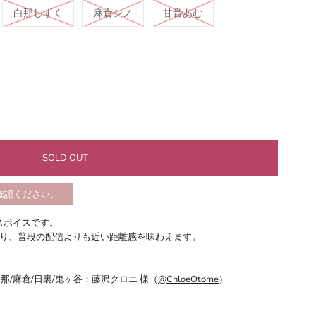
白那しずく
麻倉シノ
甘音あむ
確認ください。
カンスボイスです。
り、普段の配信よりも近い距離感を味わえます。
/白那/麻倉/日裏/鬼ヶ谷：藤沢クロエ 様（
@ChloeOtome
）