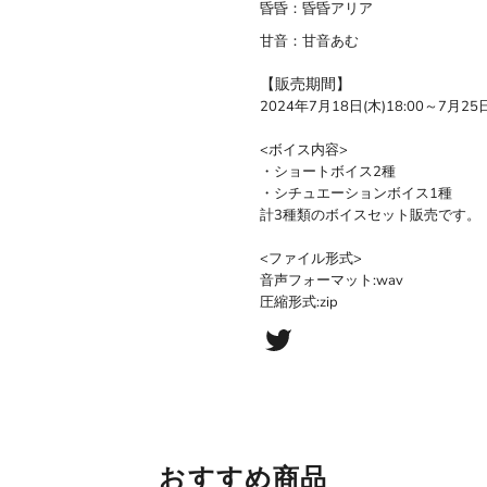
昏昏：昏昏アリア
甘音：甘音あむ
【販売期間】
2024年7月18日(木)18:00～7月25日
<ボイス内容>
・ショートボイス2種
・シチュエーションボイス1種
計3種類のボイスセット販売です。
<ファイル形式>
音声フォーマット:wav
圧縮形式:zip
おすすめ商品