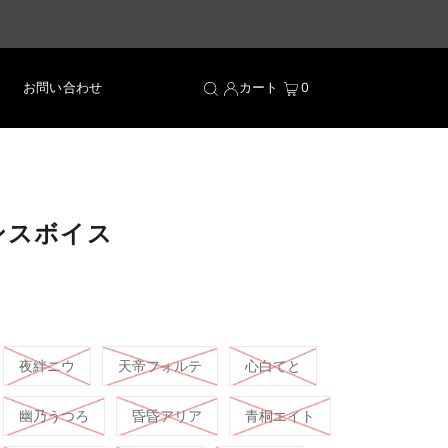
お問い合わせ
カート
0
ンスボイス
夜絆ニウ
天帝フォルテ
心白てと
幽乃うつろ
昏昏アリア
青桐エイト