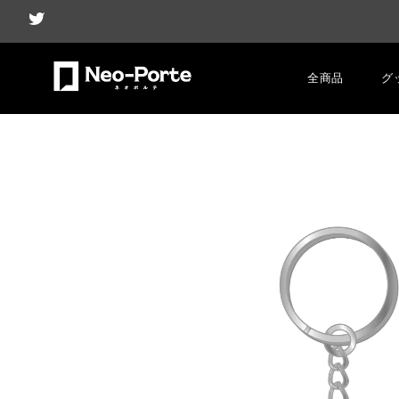
全商品
グ