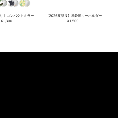
祭り】コンパクトミラー
【2026夏祭り】風鈴風キーホルダー
¥1,300
通
¥1,500
通
常
常
価
価
格
格