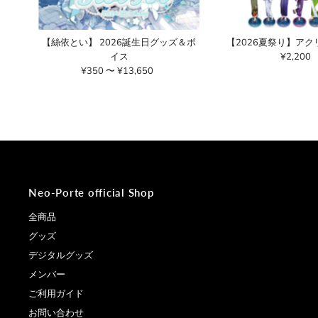
【絲依とい】 2026誕生日グッズ＆ボ
【2026夏祭り】ア
イス
¥2,200
通
¥350 〜 ¥13,650
通
常
常
価
価
格
格
Neo-Porte official Shop
全商品
グッズ
デジタルグッズ
メンバー
ご利用ガイド
お問い合わせ