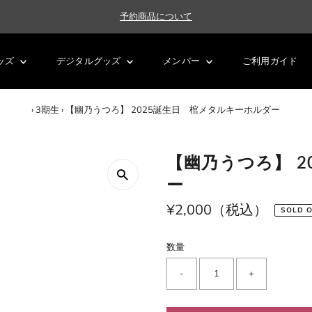
予約商品について
ッズ
デジタルグッズ
メンバー
ご利用ガイド
›
3期生
›
【幽乃うつろ】 2025誕生日 棺メタルキーホルダー
【幽乃うつろ】 
ー
通
¥2,000（税込）
SOLD 
常
価
数量
格
-
+