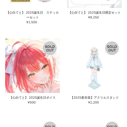
【心白てと】 2025誕生日 ステッカ
【心白てと】 2025誕生日限定セット
ーセット
¥9,250
通
¥1,500
通
常
常
価
価
格
格
【心白てと】 2025誕生日ボイス
【2025新衣装】アクリルスタンド
¥500
通
¥2,200
通
常
常
価
価
格
格