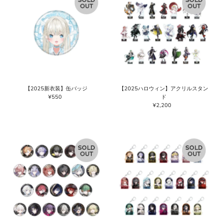
【2025新衣装】缶バッジ
【2025ハロウィン】アクリルスタン
¥550
通
ド
常
¥2,200
通
価
常
格
価
格