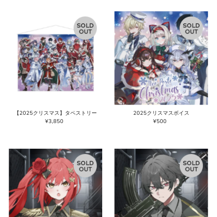
価
価
格
格
【2025クリスマス】タペストリー
2025クリスマスボイス
¥3,850
通
¥500
通
常
常
価
価
格
格