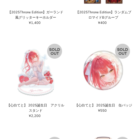
【2025Throne Edition】ガーランド
【2025Throne Edition】ランダムブ
風グリッターキーホルダー
ロマイドBグループ
¥1,400
通
¥400
通
常
常
価
価
格
格
【心白てと】 2025誕生日 アクリル
【心白てと】 2025誕生日 缶バッジ
スタンド
¥550
通
¥2,200
通
常
常
価
価
格
格