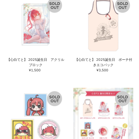
【心白てと】 2025誕生日 アクリル
【心白てと】 2025誕生日 ポーチ付
ブロック
きエコバック
¥1,500
通
¥3,500
通
常
常
価
価
格
格