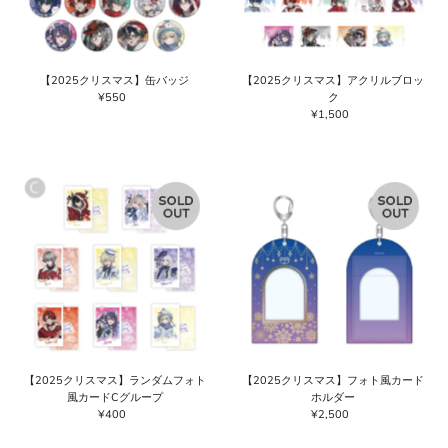
【2025クリスマス】缶バッジ
【2025クリスマス】アクリルブロッ
¥550
通
ク
常
¥1,500
通
価
常
格
価
格
【2025クリスマス】ランダムフォト
【2025クリスマス】フォト風カード
風カードCグループ
ホルダー
¥400
通
¥2,500
通
常
常