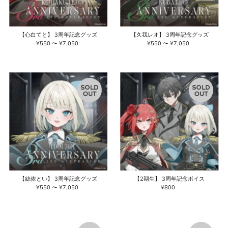
【心白てと】 3周年記念グッズ
【久我レオ】 3周年記念グッズ
¥550 〜 ¥7,050
通
¥550 〜 ¥7,050
通
常
常
価
価
格
格
【絲依とい】 3周年記念グッズ
【2期生】 3周年記念ボイス
¥550 〜 ¥7,050
通
¥800
通
常
常
価
価
格
格