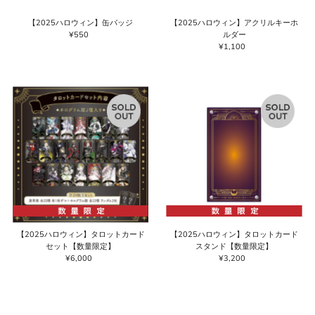
【2025ハロウィン】缶バッジ
【2025ハロウィン】アクリルキーホ
¥550
通
ルダー
常
¥1,100
通
価
常
格
価
格
【2025ハロウィン】タロットカード
【2025ハロウィン】タロットカード
セット【数量限定】
スタンド【数量限定】
¥6,000
通
¥3,200
通
常
常
価
価
格
格