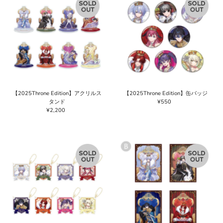
【2025Throne Edition】アクリルス
【2025Throne Edition】缶バッジ
タンド
¥550
通
¥2,200
通
常
常
価
価
格
格