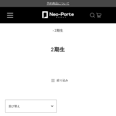
予約商品について
›
2期生
2期生
絞り込み
並
び
替
え