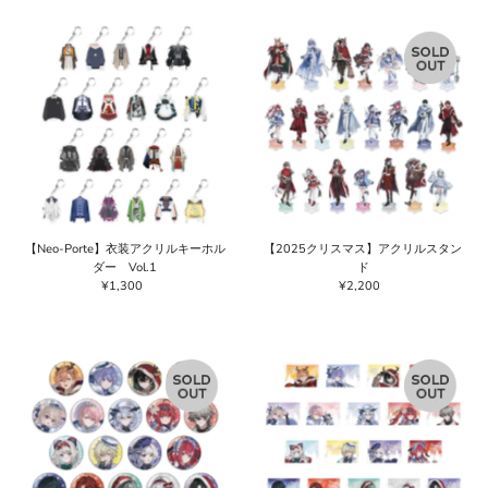
価格の高い順
価格の安い順
新着順
古い商品順
【Neo-Porte】衣装アクリルキーホル
【2025クリスマス】アクリルスタン
ダー Vol.1
ド
¥1,300
通
¥2,200
通
常
常
価
価
格
格