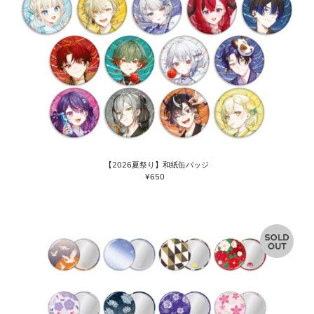
【2026夏祭り】和紙缶バッジ
¥650
通
常
価
格