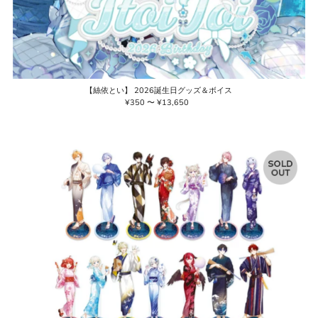
【絲依とい】 2026誕生日グッズ＆ボイス
¥350 〜 ¥13,650
通
常
価
格