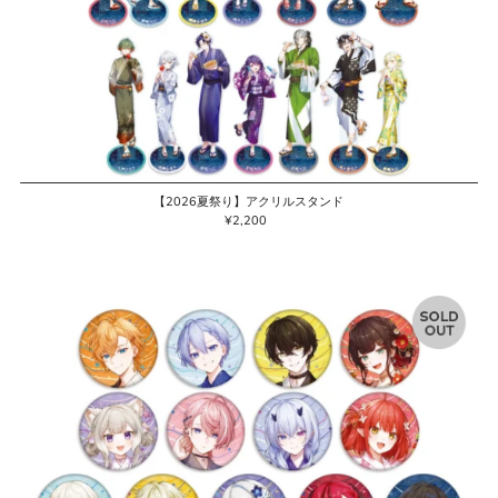
【2026夏祭り】アクリルスタンド
¥2,200
通
常
価
格