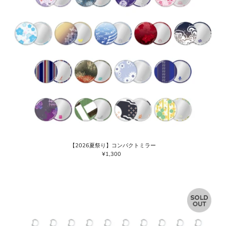
【2026夏祭り】コンパクトミラー
¥1,300
通
常
価
格