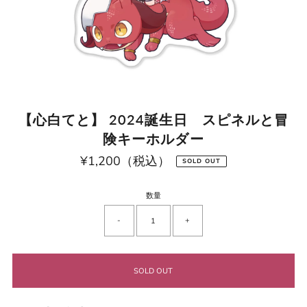
【心白てと】 2024誕生日 スピネルと冒
険キーホルダー
¥1,200（税込）
通
SOLD OUT
常
価
格
数量
-
+