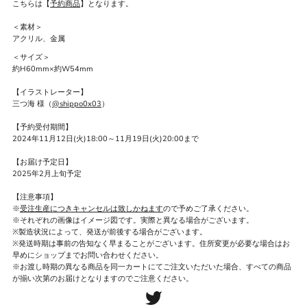
こちらは【
予約商品
】となります。
＜素材＞
アクリル、金属
＜サイズ＞
約H60mm×約W54mm
【イラストレーター】
三つ海
様（
@shippo0x03
）
【予約受付期間】
2024年11月12日(火)18:00～11月19日(火)20:00まで
【お届け予定日】
2025年2月上旬予定
【注意事項】
※
受注生産につきキャンセルは致しかねます
ので予めご了承ください。
※それぞれの画像はイメージ図です。実際と異なる場合がございます。
※製造状況によって、発送が前後する場合がございます。
※発送時期は事前の告知なく早まることがございます。住所変更が必要な場合はお
早めにショップまでお問い合わせください。
※お渡し時期の異なる商品を同一カートにてご注文いただいた場合、すべての商品
が揃い次第のお届けとなりますのでご注意ください。