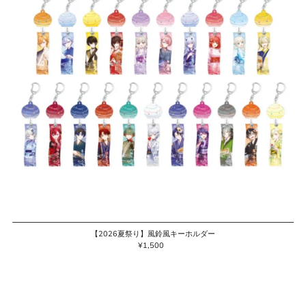
【2026夏祭り】風鈴風キーホルダー
¥1,500
通
常
価
格