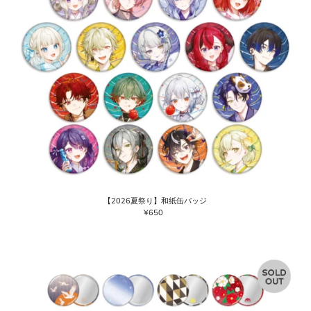
【2026夏祭り】和紙缶バッジ
¥650
通
常
価
格