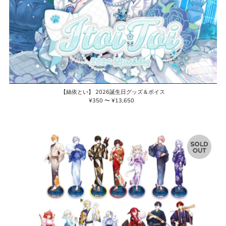
【絲依とい】 2026誕生日グッズ＆ボイス
¥350 〜 ¥13,650
通
常
価
格