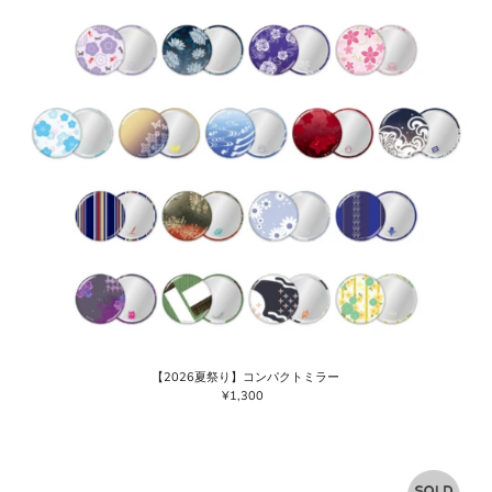
【2026夏祭り】コンパクトミラー
¥1,300
通
常
価
格