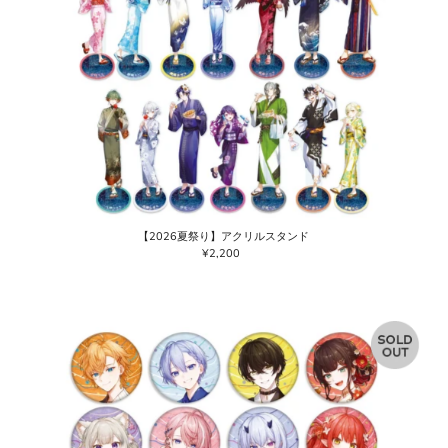
【2026夏祭り】アクリルスタンド
¥2,200
通
常
価
格