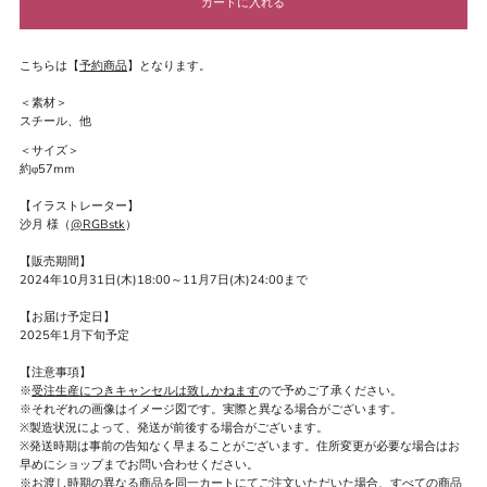
こちらは【
予約商品
】となります。
＜素材＞
スチール、他
＜サイズ＞
約φ57mm
【イラストレーター】
沙月
様（
@RGBstk
）
【販売期間】
2024年10月31日(木)18:00～11月7日(木)24:00まで
【お届け予定日】
2025年1月下旬予定
【注意事項】
※
受注生産につきキャンセルは致しかねます
ので予めご了承ください。
※それぞれの画像はイメージ図です。実際と異なる場合がございます。
※製造状況によって、発送が前後する場合がございます。
※発送時期は事前の告知なく早まることがございます。住所変更が必要な場合はお
早めにショップまでお問い合わせください。
※お渡し時期の異なる商品を同一カートにてご注文いただいた場合、すべての商品