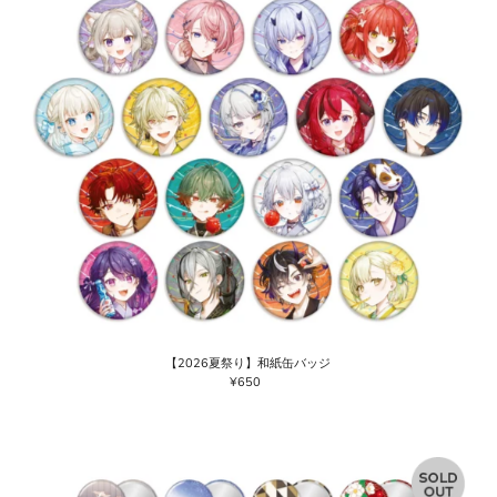
【2026夏祭り】和紙缶バッジ
¥650
通
常
価
格