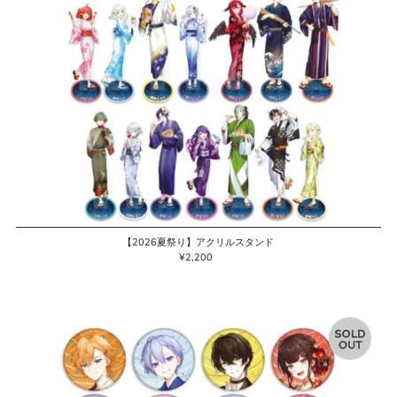
【2026夏祭り】アクリルスタンド
¥2,200
通
常
価
格