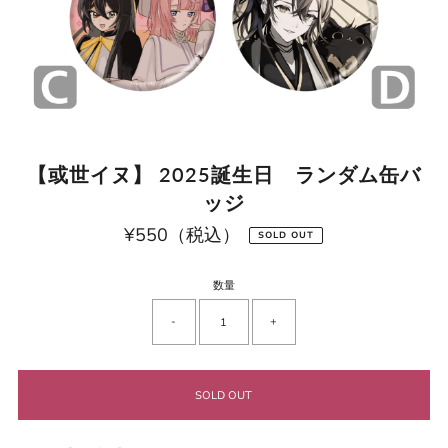
【或世イヌ】 2025誕生日 ランダム缶バ
ッジ
¥550（税込）
通
SOLD OUT
常
価
格
数量
-
+