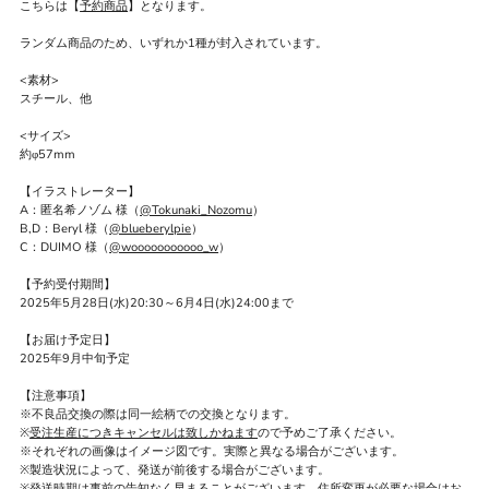
こちらは【
予約商品
】となります。
ランダム商品のため、いずれか1種が封入されています。
<素材>
スチール、他
<サイズ>
約φ57mm
【イラストレーター】
A：匿名希ノゾム 様（
@Tokunaki_Nozomu
）
B,D：Beryl 様（
@blueberylpie
）
C：DUIMO 様（
@wooooooooooo_w
）
【予約受付期間】
2025年5月28日(水)20:30～6月4日(水)24:00まで
【お届け予定日】
2025年9月中旬予定
【注意事項】
※不良品交換の際は同一絵柄での交換となります。
※
受注生産につきキャンセルは致しかねます
ので予めご了承ください。
※それぞれの画像はイメージ図です。実際と異なる場合がございます。
※製造状況によって、発送が前後する場合がございます。
※発送時期は事前の告知なく早まることがございます。住所変更が必要な場合はお