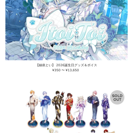
【絲依とい】 2026誕生日グッズ＆ボイス
¥350 〜 ¥13,650
通
常
価
格