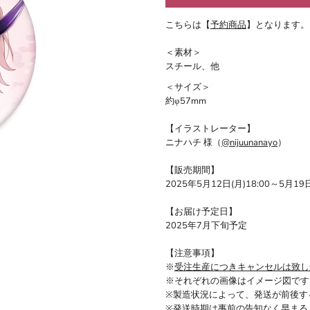
こちらは【
予約商品
】となります。
＜素材＞
スチール、他
＜サイズ＞
約φ57mm
【イラストレーター】
ニナハチ 様（
@nijuunanayo
）
【販売期間】
2025年5月12日(月)18:00～5月19日
【お届け予定日】
2025年7月下旬予定
【注意事項】
※
受注生産につきキャンセルは致し
※それぞれの画像はイメージ図です
※製造状況によって、発送が前後す
※発送時期は事前の告知なく早まる