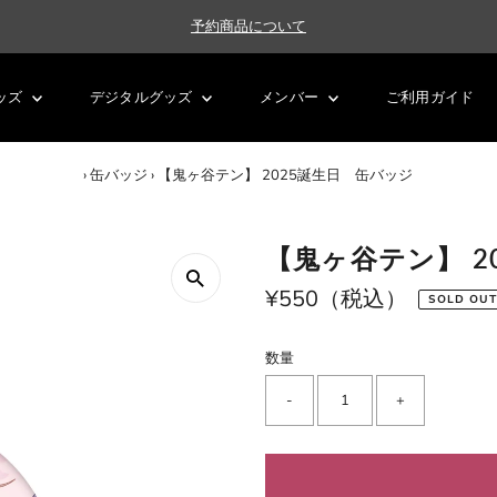
予約商品について
ッズ
デジタルグッズ
メンバー
ご利用ガイド
›
缶バッジ
›
【鬼ヶ谷テン】 2025誕生日 缶バッジ
【鬼ヶ谷テン】 2
通
¥550（税込）
SOLD OUT
常
価
数量
格
-
+