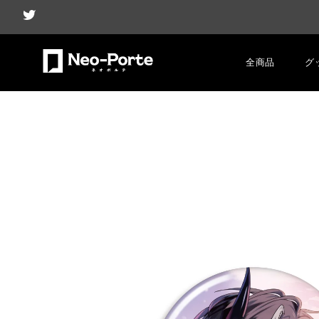
全商品
グ