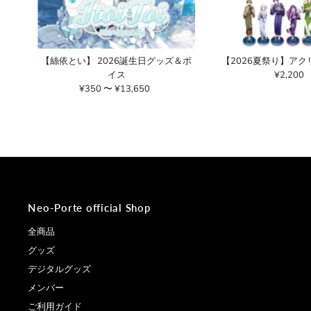
【絲依とい】 2026誕生日グッズ＆ボ
【2026夏祭り】ア
イス
¥2,200
通
¥350 〜 ¥13,650
通
常
常
価
価
格
格
Neo-Porte official Shop
全商品
グッズ
デジタルグッズ
メンバー
ご利用ガイド