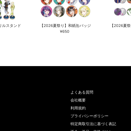
クリルスタンド
【2026夏祭り】和紙缶バッジ
【2026夏
¥650
通
常
価
格
よくある質問
会社概要
利用規約
プライバシーポリシー
特定商取引法に基づく表記