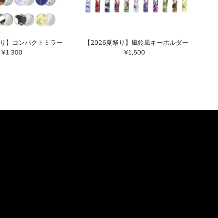
祭り】コンパクトミラー
【2026夏祭り】風鈴風キーホルダー
¥1,300
通
¥1,500
通
常
常
価
価
格
格