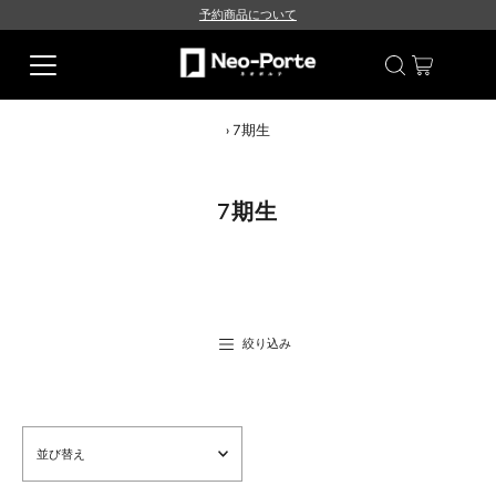
予約商品について
›
7期生
7期生
絞り込み
並
び
替
え