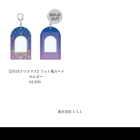
価格の高い順
価格の安い順
新着順
古い商品順
【2025クリスマス】フォト風カード
ホルダー
¥2,500
通
常
価
格
表示項目 1-1 1.