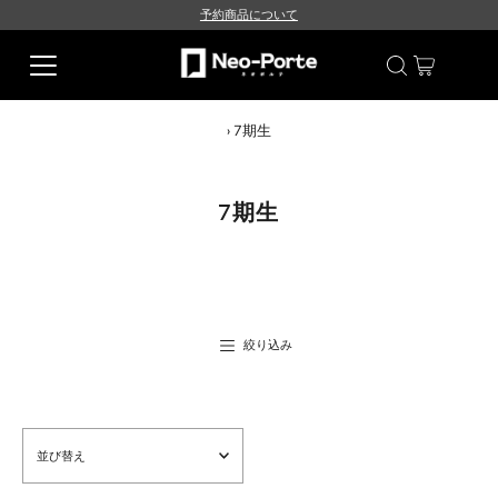
予約商品について
›
7期生
7期生
絞り込み
並
び
替
え