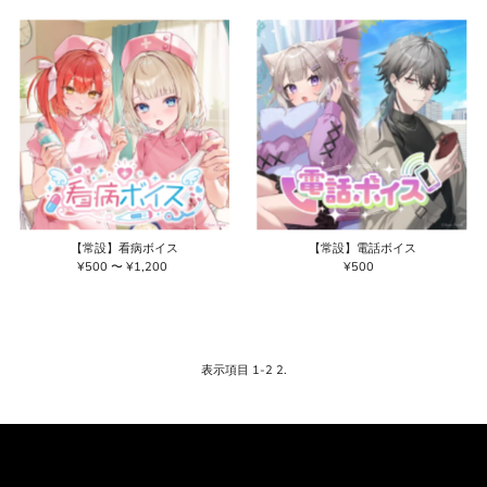
価格の高い順
価格の安い順
新着順
古い商品順
【常設】看病ボイス
【常設】電話ボイス
¥500 〜 ¥1,200
通
¥500
通
常
常
価
価
格
格
表示項目 1-2 2.