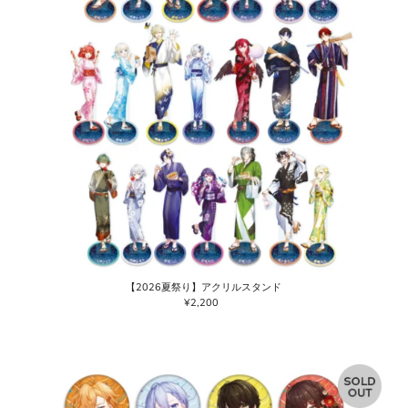
【2026夏祭り】アクリルスタンド
¥2,200
通
常
価
格