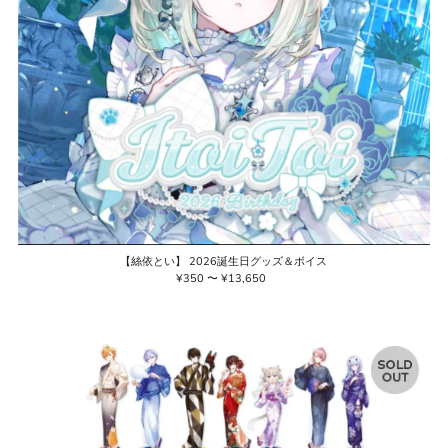
【絲依とい】 2026誕生日グッズ＆ボイス
¥350 〜 ¥13,650
通
常
価
格