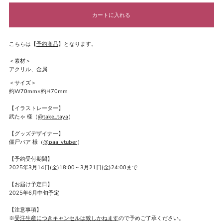
こちらは【
予約商品
】となります。
＜素材＞
アクリル、金属
＜サイズ＞
約W70mm×約H70mm
【イラストレーター】
武たゃ 様（
@take_taya
）
【グッズデザイナー】
僵尸パア 様（
@paa_vtuber
）
【予約受付期間】
2025年3月14日(金)18:00～3月21日(金)24:00まで
【お届け予定日】
2025年6月中旬予定
【注意事項】
※
受注生産につきキャンセルは致しかねます
ので予めご了承ください。