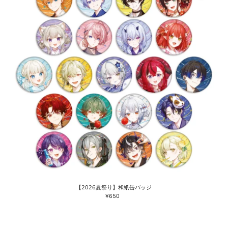
【2026夏祭り】和紙缶バッジ
¥650
通
常
価
格