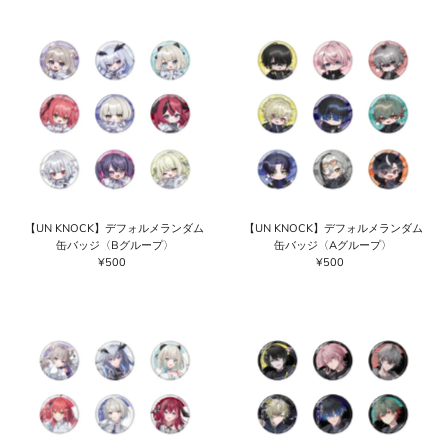
価格の高い順
価格の安い順
新着順
古い商品順
【UN KNOCK】デフォルメランダム
【UN KNOCK】デフォルメランダム
缶バッジ〈Bグループ〉
缶バッジ〈Aグループ〉
¥500
通
¥500
通
常
常
価
価
格
格