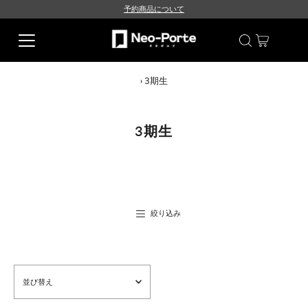
予約商品について
›
3期生
3期生
絞り込み
並
び
替
え