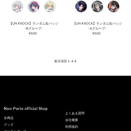
【UN KNOCK】ランダム缶バッジ
【UN KNOCK】ランダム缶バッジ
〈Bグループ〉
〈Aグループ〉
¥500
通
¥500
通
常
常
価
価
格
格
表示項目 1-4 4.
Neo-Porte official Shop
よくある質問
全商品
会社概要
グッズ
利用規約