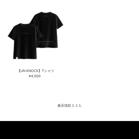
価格の高い順
価格の安い順
新着順
古い商品順
【UN KNOCK】Tシャツ
¥4,500
通
常
価
格
表示項目 1-1 1.