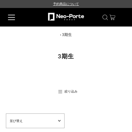
予約商品について
›
3期生
3期生
絞り込み
並
び
替
え