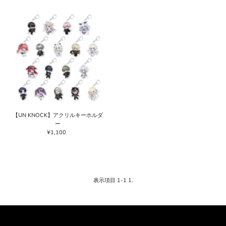
価格の高い順
価格の安い順
新着順
古い商品順
【UN KNOCK】アクリルキーホルダ
ー
¥1,100
通
常
価
格
表示項目 1-1 1.