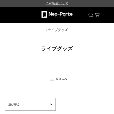
予約商品について
›
ライブグッズ
ライブグッズ
絞り込み
並
び
替
え