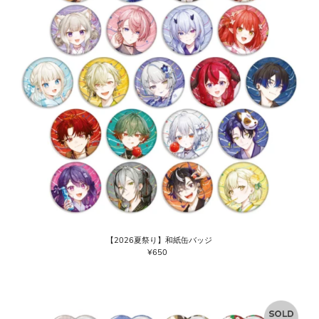
【2026夏祭り】和紙缶バッジ
¥650
通
常
価
格