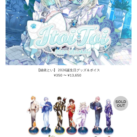
【絲依とい】 2026誕生日グッズ＆ボイス
¥350 〜 ¥13,650
通
常
価
格