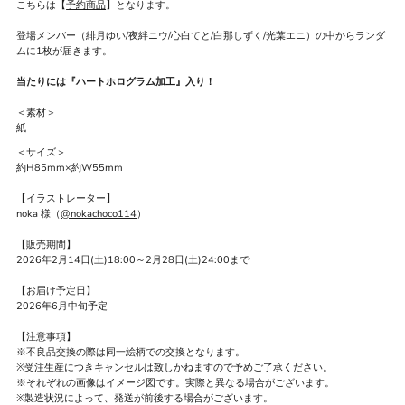
こちらは【
予約商品
】となります。
登場メンバー（緋月ゆい
/夜絆ニウ/心白てと/白那しずく/光葉エニ
）の中からランダ
ムに1枚が届きます。
当たりには『ハートホログラム加工』入り！
＜素材＞
紙
＜サイズ＞
約H85mm×約W55mm
【イラストレーター】
noka 様（
@nokachoco114
）
【販売期間】
2026年2月14日(土)18:00～2月28日(土)24:00まで
【お届け予定日】
2026年6月中旬予定
【注意事項】
※不良品交換の際は同一絵柄での交換となります。
※
受注生産につきキャンセルは致しかねます
ので予めご了承ください。
※それぞれの画像はイメージ図です。実際と異なる場合がございます。
※製造状況によって、発送が前後する場合がございます。