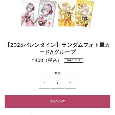
【2026バレンタイン】ランダムフォト風カ
ードAグループ
¥400（税込）
通
SOLD OUT
常
価
格
数量
-
+